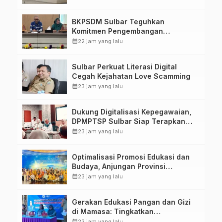
Kirang
BKPSDM Sulbar Teguhkan
Komitmen Pengembangan
Kompetensi ASN melalui
calendar_month
22 jam yang lalu
Penandatanganan Perjanjian
Tugas Belajar 2026
Sulbar Perkuat Literasi Digital
Cegah Kejahatan Love Scamming
calendar_month
23 jam yang lalu
Dukung Digitalisasi Kepegawaian,
DPMPTSP Sulbar Siap Terapkan
Aplikasi FLEKSI ASN
calendar_month
23 jam yang lalu
Optimalisasi Promosi Edukasi dan
Budaya, Anjungan Provinsi
Sulawesi Barat Perkuat Kolaborasi
calendar_month
23 jam yang lalu
Strategis Bersama Sky World TMII
Gerakan Edukasi Pangan dan Gizi
di Mamasa: Tingkatkan
Pengetahuan dan Keterampilan
calendar_month
23 jam yang lalu