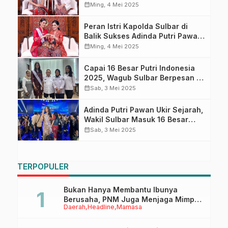
Budaya Berkelanjutan di
calendar_month
Ming, 4 Mei 2025
Hardiknas
Peran Istri Kapolda Sulbar di
Balik Sukses Adinda Putri Pawan
Tembus 16 Besar Puteri
calendar_month
Ming, 4 Mei 2025
Indonesia 2025
Capai 16 Besar Putri Indonesia
2025, Wagub Sulbar Berpesan ke
Adinda Perkenalkan Kearifan
calendar_month
Sab, 3 Mei 2025
Lokal Sulbar
Adinda Putri Pawan Ukir Sejarah,
Wakil Sulbar Masuk 16 Besar
Putri Indonesia
calendar_month
Sab, 3 Mei 2025
TERPOPULER
Bukan Hanya Membantu Ibunya
Berusaha, PNM Juga Menjaga Mimpi
Daerah
Headline
Mamasa
Anaknya Untuk Menggapai Cita-Cita