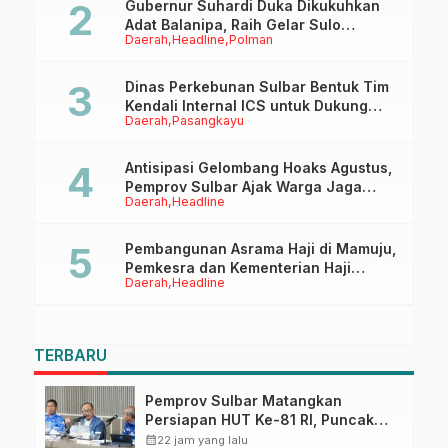
Gubernur Suhardi Duka Dikukuhkan
Adat Balanipa, Raih Gelar Sulo
Daerah
Headline
Polman
Tappidena
Dinas Perkebunan Sulbar Bentuk Tim
Kendali Internal ICS untuk Dukung
Daerah
Pasangkayu
Sertifikasi ISPO Pekebun di
Pasangkayu
Antisipasi Gelombang Hoaks Agustus,
Pemprov Sulbar Ajak Warga Jaga
Daerah
Headline
Ruang Digital
Pembangunan Asrama Haji di Mamuju,
Pemkesra dan Kementerian Haji
Daerah
Headline
Sulbar Tinjau Lokasi
TERBARU
Pemprov Sulbar Matangkan
Persiapan HUT Ke-81 RI, Puncak
Upacara di Lapangan Ahmad
calendar_month
22 jam yang lalu