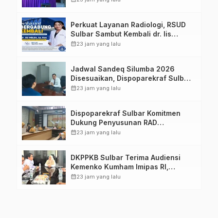
Keluarga dalam Pemenuhan Gizi
Perkuat Layanan Radiologi, RSUD
Sulbar Sambut Kembali dr. Iis
Imelda, Sp.Rad
calendar_month
23 jam yang lalu
Jadwal Sandeq Silumba 2026
Disesuaikan, Dispoparekraf Sulbar
Pastikan Persiapan Tetap
calendar_month
23 jam yang lalu
Dimatangkan
Dispoparekraf Sulbar Komitmen
Dukung Penyusunan RAD
TPB/SDGs Sulawesi Barat
calendar_month
23 jam yang lalu
DKPPKB Sulbar Terima Audiensi
Kemenko Kumham Imipas RI,
Perkuat Pelayanan Kesehatan bagi
calendar_month
23 jam yang lalu
Kelompok Rentan