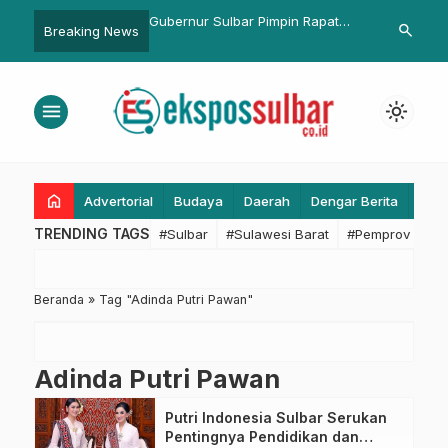
u Musnahkan
Gubernur Sulbar Pimpin Rapat
Ajbar Perkuat Nilai Ke
search
Breaking News
l Invalid
Pembahasan MoU SPAM Regional
dari Perbukitan Majene
Majene-Polman Senilai Rp300
Miliar
menu
light_mode
home
Advertorial
Budaya
Daerah
Dengar Berita
Eko
TRENDING TAGS
#Sulbar
#Sulawesi Barat
#Pemprov Sulba
Beranda
»
Tag "Adinda Putri Pawan"
Adinda Putri Pawan
Putri Indonesia Sulbar Serukan
Pentingnya Pendidikan dan