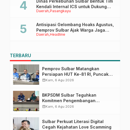
Dinas Perkebunan Sulbar Bentuk Tim
Kendali Internal ICS untuk Dukung
Daerah
Pasangkayu
Sertifikasi ISPO Pekebun di
Pasangkayu
Antisipasi Gelombang Hoaks Agustus,
Pemprov Sulbar Ajak Warga Jaga
Daerah
Headline
Ruang Digital
TERBARU
Pemprov Sulbar Matangkan
Persiapan HUT Ke-81 RI, Puncak
Upacara di Lapangan Ahmad
calendar_month
Kam, 6 Agu 2026
Kirang
BKPSDM Sulbar Teguhkan
Komitmen Pengembangan
Kompetensi ASN melalui
calendar_month
Kam, 6 Agu 2026
Penandatanganan Perjanjian
Tugas Belajar 2026
Sulbar Perkuat Literasi Digital
Cegah Kejahatan Love Scamming