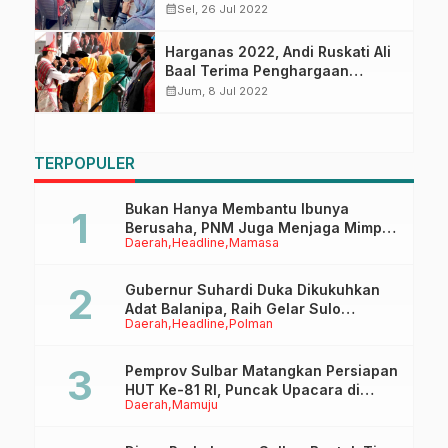
calendar_month
Sel, 26 Jul 2022
Harganas 2022, Andi Ruskati Ali
Baal Terima Penghargaan
Satyalencana Wira Karya dari
calendar_month
Jum, 8 Jul 2022
Presiden
TERPOPULER
Bukan Hanya Membantu Ibunya
Berusaha, PNM Juga Menjaga Mimpi
Daerah
Headline
Mamasa
Anaknya Untuk Menggapai Cita-Cita
Gubernur Suhardi Duka Dikukuhkan
Adat Balanipa, Raih Gelar Sulo
Daerah
Headline
Polman
Tappidena
Pemprov Sulbar Matangkan Persiapan
HUT Ke-81 RI, Puncak Upacara di
Daerah
Mamuju
Lapangan Ahmad Kirang