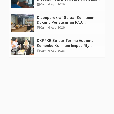
Pastikan Persiapan Tetap
calendar_month
Kam, 6 Agu 2026
Dimatangkan
Dispoparekraf Sulbar Komitmen
Dukung Penyusunan RAD
TPB/SDGs Sulawesi Barat
calendar_month
Kam, 6 Agu 2026
DKPPKB Sulbar Terima Audiensi
Kemenko Kumham Imipas RI,
Perkuat Pelayanan Kesehatan bagi
calendar_month
Kam, 6 Agu 2026
Kelompok Rentan