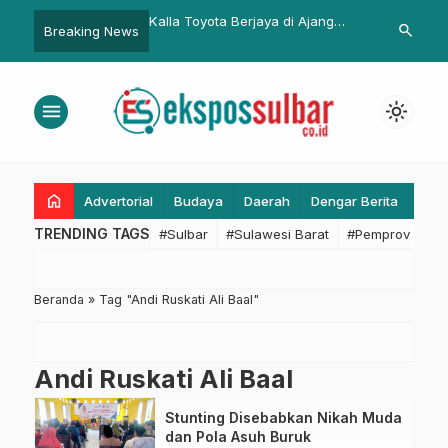
ari Bhayangkara dan
Kalla Toyota Berjaya di Ajang
Setiawan Wa
search
Breaking News
de Polda Sulbar,
Toyota Dealer Convention 2026
Sekda Provin
uka Turnamen Bola Voli
Kepemimpinan
er
menu
light_mode
home
Advertorial
Budaya
Daerah
Dengar Berita
Eko
TRENDING TAGS
#Sulbar
#Sulawesi Barat
#Pemprov Sulba
Beranda
»
Tag "Andi Ruskati Ali Baal"
Andi Ruskati Ali Baal
Stunting Disebabkan Nikah Muda
dan Pola Asuh Buruk