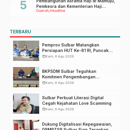
Pembangunan Asrama Haji di Mamuju,
Pemkesra dan Kementerian Haji
Daerah
Headline
Sulbar Tinjau Lokasi
TERBARU
Pemprov Sulbar Matangkan
Persiapan HUT Ke-81 RI, Puncak
Upacara di Lapangan Ahmad
calendar_month
Kam, 6 Agu 2026
Kirang
BKPSDM Sulbar Teguhkan
Komitmen Pengembangan
Kompetensi ASN melalui
calendar_month
Kam, 6 Agu 2026
Penandatanganan Perjanjian
Tugas Belajar 2026
Sulbar Perkuat Literasi Digital
Cegah Kejahatan Love Scamming
calendar_month
Kam, 6 Agu 2026
Dukung Digitalisasi Kepegawaian,
DPMPTSP Sulbar Siap Terapkan