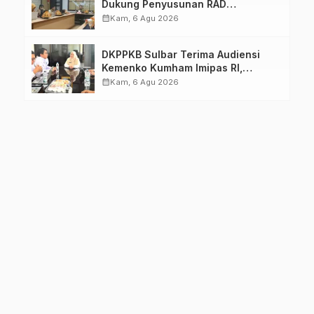
Dukung Penyusunan RAD
TPB/SDGs Sulawesi Barat
calendar_month
Kam, 6 Agu 2026
DKPPKB Sulbar Terima Audiensi
Kemenko Kumham Imipas RI,
Perkuat Pelayanan Kesehatan bagi
calendar_month
Kam, 6 Agu 2026
Kelompok Rentan