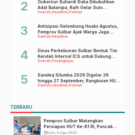
Gubernur Suhardi Duka Dikukuhkan
Adat Balanipa, Raih Gelar Sulo
Daerah
Headline
Polman
Tappidena
Antisipasi Gelombang Hoaks Agustus,
Pemprov Sulbar Ajak Warga Jaga
Daerah
Headline
Ruang Digital
Dinas Perkebunan Sulbar Bentuk Tim
Kendali Internal ICS untuk Dukung
Daerah
Pasangkayu
Sertifikasi ISPO Pekebun di
Pasangkayu
Sandeq Silumba 2026 Digelar 26
hingga 27 September, Rangkaian HUT
Daerah
Headline
Polman
Sulbar
TERBARU
Pemprov Sulbar Matangkan
Persiapan HUT Ke-81 RI, Puncak
Upacara di Lapangan Ahmad
calendar_month
Kam, 6 Agu 2026