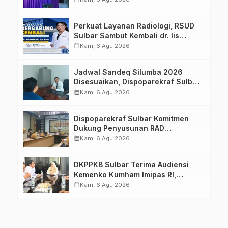
Keluarga dalam Pemenuhan Gizi
Perkuat Layanan Radiologi, RSUD
Sulbar Sambut Kembali dr. Iis
Imelda, Sp.Rad
calendar_month
Kam, 6 Agu 2026
Jadwal Sandeq Silumba 2026
Disesuaikan, Dispoparekraf Sulbar
Pastikan Persiapan Tetap
calendar_month
Kam, 6 Agu 2026
Dimatangkan
Dispoparekraf Sulbar Komitmen
Dukung Penyusunan RAD
TPB/SDGs Sulawesi Barat
calendar_month
Kam, 6 Agu 2026
DKPPKB Sulbar Terima Audiensi
Kemenko Kumham Imipas RI,
Perkuat Pelayanan Kesehatan bagi
calendar_month
Kam, 6 Agu 2026
Kelompok Rentan