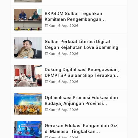
Kirang
BKPSDM Sulbar Teguhkan
Komitmen Pengembangan
Kompetensi ASN melalui
calendar_month
Kam, 6 Agu 2026
Penandatanganan Perjanjian
Tugas Belajar 2026
Sulbar Perkuat Literasi Digital
Cegah Kejahatan Love Scamming
calendar_month
Kam, 6 Agu 2026
Dukung Digitalisasi Kepegawaian,
DPMPTSP Sulbar Siap Terapkan
Aplikasi FLEKSI ASN
calendar_month
Kam, 6 Agu 2026
Optimalisasi Promosi Edukasi dan
Budaya, Anjungan Provinsi
Sulawesi Barat Perkuat Kolaborasi
calendar_month
Kam, 6 Agu 2026
Strategis Bersama Sky World TMII
Gerakan Edukasi Pangan dan Gizi
di Mamasa: Tingkatkan
Pengetahuan dan Keterampilan
calendar_month
Kam, 6 Agu 2026