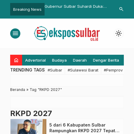
erbagi, Ditlantas Polda
Gubernur Sulbar Suhardi Duka:
Bamus DPRD 
search
Breaking News
ikan Takjil bagi
Pers Sehat, Pembangunan dan
Rencana Kerj
ra dan Warga Kurang
Demokrasi Juga Sehat
Efektivitas 
Kedewanan
menu
light_mode
home
Advertorial
Budaya
Daerah
Dengar Berita
Eko
TRENDING TAGS
#Sulbar
#Sulawesi Barat
#Pemprov Sulba
Beranda
»
Tag "RKPD 2027"
RKPD 2027
5 dari 6 Kabupaten Sulbar
Rampungkan RKPD 2027 Tepat