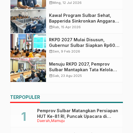
Waktu, Satu Masih Dikejar
calendar_month
Ming, 12 Jul 2026
Kawal Program Sulbar Sehat,
Bapperida Sinkronkan Anggaran
RS Regional di RKPD 2027
calendar_month
Rab, 15 Apr 2026
RKPD 2027 Mulai Disusun,
Gubernur Sulbar Siapkan Rp60
Miliar Program Padat Karya
calendar_month
Sen, 9 Feb 2026
Menuju RKPD 2027, Pemprov
Sulbar Mantapkan Tata Kelola
Perencanaan Pembangunan
calendar_month
Sab, 23 Agu 2025
Daerah Lebih Terintegrasi dan
Akuntabel
TERPOPULER
Pemprov Sulbar Matangkan Persiapan
HUT Ke-81 RI, Puncak Upacara di
Daerah
Mamuju
Lapangan Ahmad Kirang