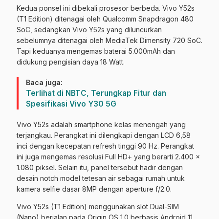
Kedua ponsel ini dibekali prosesor berbeda. Vivo Y52s
(T1 Edition) ditenagai oleh Qualcomm Snapdragon 480
SoC, sedangkan Vivo Y52s yang diluncurkan
sebelumnya ditenagai oleh MediaTek Dimensity 720 SoC.
Tapi keduanya mengemas baterai 5.000mAh dan
didukung pengisian daya 18 Watt.
Baca juga:
Terlihat di NBTC, Terungkap Fitur dan
Spesifikasi Vivo Y30 5G
Vivo Y52s adalah smartphone kelas menengah yang
terjangkau. Perangkat ini dilengkapi dengan LCD 6,58
inci dengan kecepatan refresh tinggi 90 Hz. Perangkat
ini juga mengemas resolusi Full HD+ yang berarti 2.400 x
1.080 piksel. Selain itu, panel tersebut hadir dengan
desain notch model tetesan air sebagai rumah untuk
kamera selfie dasar 8MP dengan aperture f/2.0.
Vivo Y52s (T1 Edition) menggunakan slot Dual-SIM
(Nano) berjalan pada Origin OS 1.0 berbasis Android 11.