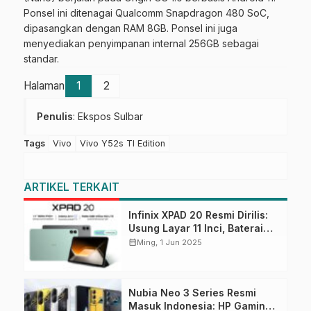
Ponsel ini ditenagai Qualcomm Snapdragon 480 SoC,
dipasangkan dengan RAM 8GB. Ponsel ini juga
menyediakan penyimpanan internal 256GB sebagai
standar.
Halaman
1
2
Penulis
: Ekspos Sulbar
Tags
Vivo
Vivo Y52s TI Edition
ARTIKEL TERKAIT
Infinix XPAD 20 Resmi Dirilis:
Usung Layar 11 Inci, Baterai
7000mAh, dan Memori Hingga
calendar_month
Ming, 1 Jun 2025
256GB
Nubia Neo 3 Series Resmi
Masuk Indonesia: HP Gaming