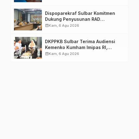
Dimatangkan
Dispoparekraf Sulbar Komitmen
Dukung Penyusunan RAD
TPB/SDGs Sulawesi Barat
calendar_month
Kam, 6 Agu 2026
DKPPKB Sulbar Terima Audiensi
Kemenko Kumham Imipas RI,
Perkuat Pelayanan Kesehatan bagi
calendar_month
Kam, 6 Agu 2026
Kelompok Rentan