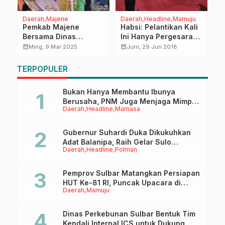
Daerah
Majene
Daerah
Headline
Mamuju
D
Po
Pemkab Majene
Habsi: Pelantikan Kali
K
Bersama Dinas
Ini Hanya Pergesaran
R
Ketahanan Pangan
Pejabat
calendar_month
calendar_month
Ming, 9 Mar 2025
Jum, 29 Jun 2018
P
calendar_month
gi
Menggelar Pasar
P
Murah
TERPOPULER
Bukan Hanya Membantu Ibunya
Berusaha, PNM Juga Menjaga Mimpi
Daerah
Headline
Mamasa
Anaknya Untuk Menggapai Cita-Cita
Gubernur Suhardi Duka Dikukuhkan
Adat Balanipa, Raih Gelar Sulo
Daerah
Headline
Polman
Tappidena
Pemprov Sulbar Matangkan Persiapan
HUT Ke-81 RI, Puncak Upacara di
Daerah
Mamuju
Lapangan Ahmad Kirang
Dinas Perkebunan Sulbar Bentuk Tim
Kendali Internal ICS untuk Dukung