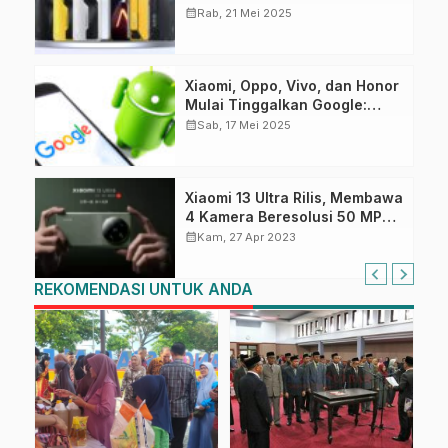
2 Jutaan dengan Fitur
calendar_month
Rab, 21 Mei 2025
Canggih!
Xiaomi, Oppo, Vivo, dan Honor
Mulai Tinggalkan Google:
Industri Smartphone China
calendar_month
Sab, 17 Mei 2025
Bergerak Mandiri
Xiaomi 13 Ultra Rilis, Membawa
4 Kamera Beresolusi 50 MP
dengan Chipset Snapdragon
calendar_month
Kam, 27 Apr 2023
8 Gen 2
REKOMENDASI UNTUK ANDA