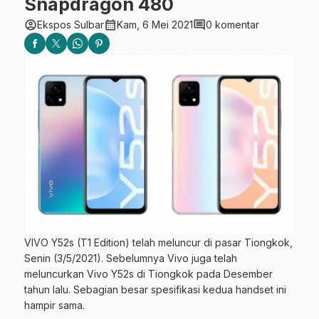
Snapdragon 480
account_circle
calendar_month
comment
Ekspos Sulbar
Kam, 6 Mei 2021
0 komentar
VIVO Y52s (T1 Edition) telah meluncur di pasar Tiongkok,
Senin (3/5/2021). Sebelumnya Vivo juga telah
meluncurkan Vivo Y52s di Tiongkok pada Desember
tahun lalu. Sebagian besar spesifikasi kedua handset ini
hampir sama.