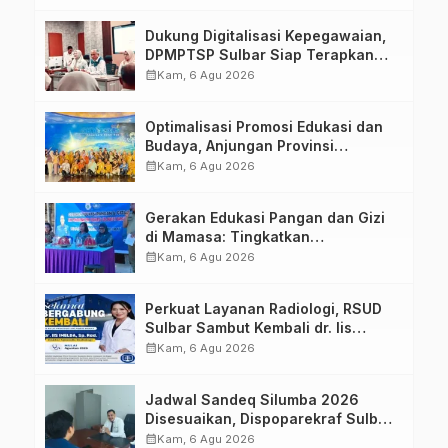
Dukung Digitalisasi Kepegawaian,
DPMPTSP Sulbar Siap Terapkan
Aplikasi FLEKSI ASN
calendar_month
Kam, 6 Agu 2026
Optimalisasi Promosi Edukasi dan
Budaya, Anjungan Provinsi
Sulawesi Barat Perkuat Kolaborasi
calendar_month
Kam, 6 Agu 2026
Strategis Bersama Sky World TMII
Gerakan Edukasi Pangan dan Gizi
di Mamasa: Tingkatkan
Pengetahuan dan Keterampilan
calendar_month
Kam, 6 Agu 2026
Keluarga dalam Pemenuhan Gizi
Perkuat Layanan Radiologi, RSUD
Sulbar Sambut Kembali dr. Iis
Imelda, Sp.Rad
calendar_month
Kam, 6 Agu 2026
Jadwal Sandeq Silumba 2026
Disesuaikan, Dispoparekraf Sulbar
Pastikan Persiapan Tetap
calendar_month
Kam, 6 Agu 2026