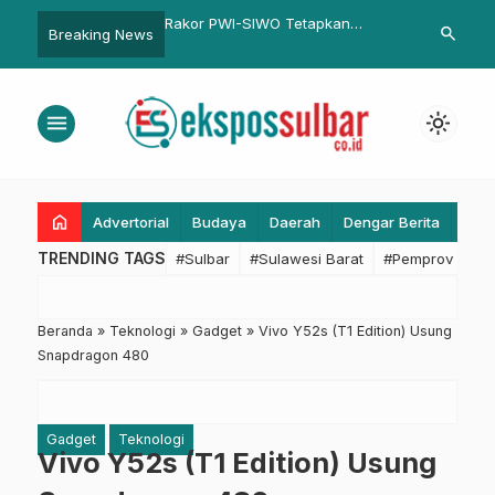
I-SIWO Tetapkan
Aliansi Nissan-Mitsubishi
Komisioner-
search
Breaking News
tan Peserta Porwanas
Luncurkan Livina Versi Mungil
Kompak Berp
Upacara HUT
menu
light_mode
home
Advertorial
Budaya
Daerah
Dengar Berita
Eko
TRENDING TAGS
#Sulbar
#Sulawesi Barat
#Pemprov Sulba
Beranda
»
Teknologi
»
Gadget
»
Vivo Y52s (T1 Edition) Usung
Snapdragon 480
Gadget
Teknologi
Vivo Y52s (T1 Edition) Usung