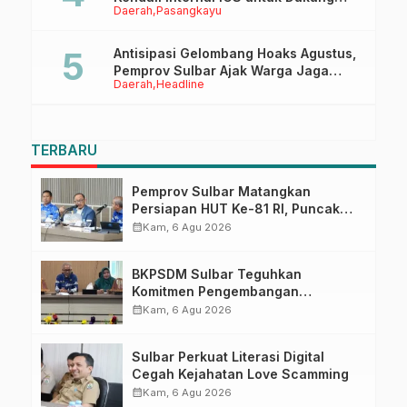
Daerah
Pasangkayu
Sertifikasi ISPO Pekebun di
Pasangkayu
Antisipasi Gelombang Hoaks Agustus,
Pemprov Sulbar Ajak Warga Jaga
Daerah
Headline
Ruang Digital
TERBARU
Pemprov Sulbar Matangkan
Persiapan HUT Ke-81 RI, Puncak
Upacara di Lapangan Ahmad
calendar_month
Kam, 6 Agu 2026
Kirang
BKPSDM Sulbar Teguhkan
Komitmen Pengembangan
Kompetensi ASN melalui
calendar_month
Kam, 6 Agu 2026
Penandatanganan Perjanjian
Tugas Belajar 2026
Sulbar Perkuat Literasi Digital
Cegah Kejahatan Love Scamming
calendar_month
Kam, 6 Agu 2026