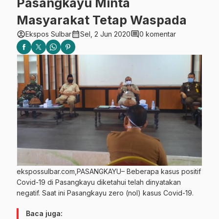
Pasangkayu Minta
Masyarakat Tetap Waspada
account_circle
calendar_month
comment
Ekspos Sulbar
Sel, 2 Jun 2020
0 komentar
ekspossulbar.com,PASANGKAYU– Beberapa kasus positif
Covid-19 di Pasangkayu diketahui telah dinyatakan
negatif. Saat ini Pasangkayu zero (nol) kasus Covid-19.
Baca juga: