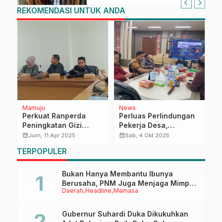
REKOMENDASI UNTUK ANDA
Mamuju
News
D
Perkuat Ranperda
Perluas Perlindungan
I
Peningkatan Gizi
Pekerja Desa,
T
Masyarakat, DPRD
Bapperida Sulbar
P
calendar_month
calendar_month
calendar_month
Jum, 11 Apr 2025
Sab, 4 Okt 2025
Sulbar Akan Lalukan
Dorong Jaminan
d
TERPOPULER
Kunjungan Kerja
Sosial
Ketenagakerjaan
hingga ke Tingkat
Bukan Hanya Membantu Ibunya
Akar Rumput
Berusaha, PNM Juga Menjaga Mimpi
Daerah
Headline
Mamasa
Anaknya Untuk Menggapai Cita-Cita
Gubernur Suhardi Duka Dikukuhkan