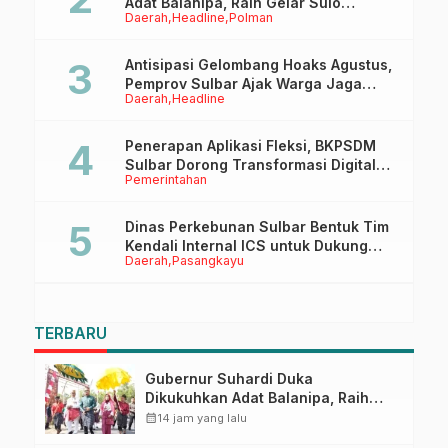
Adat Balanipa, Raih Gelar Sulo
Daerah
Headline
Polman
Tappidena
Antisipasi Gelombang Hoaks Agustus,
Pemprov Sulbar Ajak Warga Jaga
Daerah
Headline
Ruang Digital
Penerapan Aplikasi Fleksi, BKPSDM
Sulbar Dorong Transformasi Digital
Pemerintahan
Sistem Kehadiran ASN
Dinas Perkebunan Sulbar Bentuk Tim
Kendali Internal ICS untuk Dukung
Daerah
Pasangkayu
Sertifikasi ISPO Pekebun di
Pasangkayu
TERBARU
Gubernur Suhardi Duka
Dikukuhkan Adat Balanipa, Raih
Gelar Sulo Tappidena
calendar_month
14 jam yang lalu