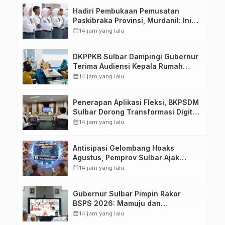
Hadiri Pembukaan Pemusatan
Paskibraka Provinsi, Murdanil: Ini
Membentuk Karakter Hingga
calendar_month
14 jam yang lalu
Kedisiplinannya
DKPPKB Sulbar Dampingi Gubernur
Terima Audiensi Kepala Rumah
Sakit TK. III Punggawa Malolo
calendar_month
14 jam yang lalu
Penerapan Aplikasi Fleksi, BKPSDM
Sulbar Dorong Transformasi Digital
Sistem Kehadiran ASN
calendar_month
14 jam yang lalu
Antisipasi Gelombang Hoaks
Agustus, Pemprov Sulbar Ajak
Warga Jaga Ruang Digital
calendar_month
14 jam yang lalu
Gubernur Sulbar Pimpin Rakor
BSPS 2026: Mamuju dan
Pasangkayu Masih Nol Realisasi
calendar_month
14 jam yang lalu
dari Kuota 5.250 Unit