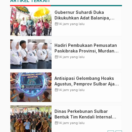
ARTIKEL TERKAIT
Gubernur Suhardi Duka
Dikukuhkan Adat Balanipa,
Raih Gelar Sulo Tappidena
calendar_month
14 jam yang lalu
Hadiri Pembukaan Pemusatan
Paskibraka Provinsi, Murdanil:
Ini Membentuk Karakter
calendar_month
14 jam yang lalu
Hingga Kedisiplinannya
Antisipasi Gelombang Hoaks
Agustus, Pemprov Sulbar Ajak
Warga Jaga Ruang Digital
calendar_month
14 jam yang lalu
Dinas Perkebunan Sulbar
Bentuk Tim Kendali Internal
ICS untuk Dukung Sertifikasi
calendar_month
14 jam yang lalu
ISPO Pekebun di Pasangkayu