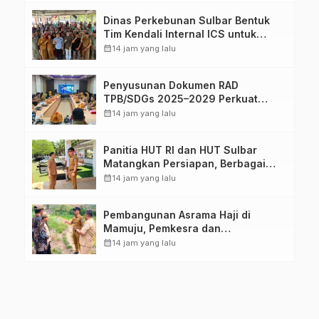
Dinas Perkebunan Sulbar Bentuk
Tim Kendali Internal ICS untuk
Dukung Sertifikasi ISPO Pekebun di
calendar_month
14 jam yang lalu
Pasangkayu
Penyusunan Dokumen RAD
TPB/SDGs 2025–2029 Perkuat
Arah Pembangunan Berkelanjutan
calendar_month
14 jam yang lalu
Sulawesi Barat
Panitia HUT RI dan HUT Sulbar
Matangkan Persiapan, Berbagai
Lomba Akan Dilaksanakan Pemprov
calendar_month
14 jam yang lalu
Sulbar
Pembangunan Asrama Haji di
Mamuju, Pemkesra dan
Kementerian Haji Sulbar Tinjau
calendar_month
14 jam yang lalu
Lokasi