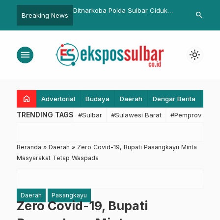
rov Sulbar Sepakat
Ditnarkoba Polda Sulbar Ciduk
Tingkatkan K
search
Breaking News
 Pembahasan RPJMD
Pengedar Sabu di Mamuju
Dinkes Sulbar
9
Tengah, Amankan Sejumlah
Rencana Kont
Barang Bukti
menu
light_mode
home
Advertorial
Budaya
Daerah
Dengar Berita
Eko
TRENDING TAGS
#Sulbar
#Sulawesi Barat
#Pemprov Sulba
Beranda
»
Daerah
»
Zero Covid-19, Bupati Pasangkayu Minta
Masyarakat Tetap Waspada
Daerah
Pasangkayu
Zero Covid-19, Bupati