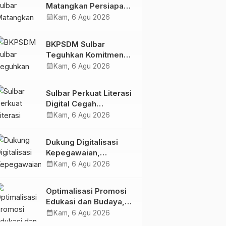
Matangkan Persiapan
HUT Ke-81 RI, Puncak
calendar_month
Kam, 6 Agu 2026
Upacara di Lapangan
Ahmad Kirang
BKPSDM Sulbar
Teguhkan Komitmen
Pengembangan
calendar_month
Kam, 6 Agu 2026
Kompetensi ASN
melalui
Sulbar Perkuat Literasi
Penandatanganan
Digital Cegah
Perjanjian Tugas
Kejahatan Love
calendar_month
Kam, 6 Agu 2026
Belajar 2026
Scamming
Dukung Digitalisasi
Kepegawaian,
DPMPTSP Sulbar Siap
calendar_month
Kam, 6 Agu 2026
Terapkan Aplikasi
FLEKSI ASN
Optimalisasi Promosi
Edukasi dan Budaya,
Anjungan Provinsi
calendar_month
Kam, 6 Agu 2026
Sulawesi Barat Perkuat