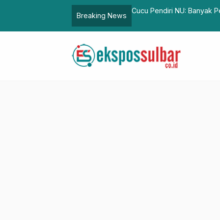
ng Siap Jadi Anak Ridwan Kamil
Pemkab-DPRD Pasang
Breaking News