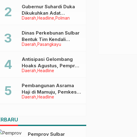
Menggapai Cita-Cita
Gubernur Suhardi Duka
Dikukuhkan Adat
Daerah
Headline
Polman
Balanipa, Raih Gelar Sulo
Tappidena
Dinas Perkebunan Sulbar
Bentuk Tim Kendali
Daerah
Pasangkayu
Internal ICS untuk Dukung
Sertifikasi ISPO Pekebun
di Pasangkayu
Antisipasi Gelombang
Hoaks Agustus, Pemprov
Daerah
Headline
Sulbar Ajak Warga Jaga
Ruang Digital
Pembangunan Asrama
Haji di Mamuju, Pemkesra
Daerah
Headline
dan Kementerian Haji
Sulbar Tinjau Lokasi
ERBARU
Pemprov Sulbar