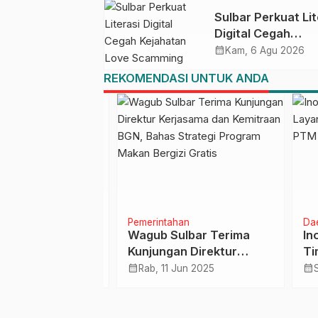
Ahmad Kirang
Sulbar Perkuat Lit
Digital Cegah
Kejahatan Love
calendar_month
Kam, 6 Agu 2026
Scamming
REKOMENDASI UNTUK ANDA
Pemerintahan
Daera
t Karakter
Wagub Sulbar Terima
Inov
lalui
Kunjungan Direktur
Tim 
an Empat Pilar
Kerjasama dan Kemitraan
Peri
calendar_month
calendar_month
eb 2025
Rab, 11 Jun 2025
Sen
an
BGN, Bahas Strategi
Program Makan Bergizi
Gratis