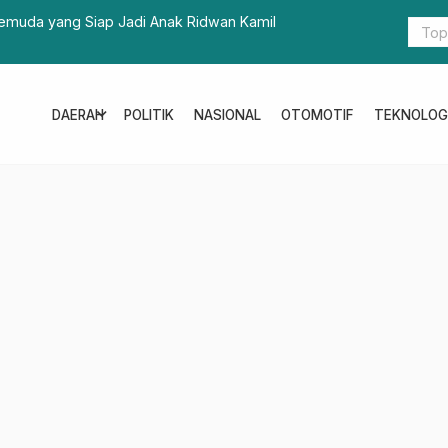
kayu Sepakati RAPBDP 2021
BKPSD
Penan
expand_more
DAERAH
POLITIK
NASIONAL
OTOMOTIF
TEKNOLOG