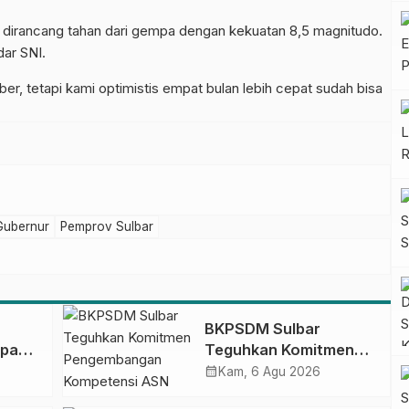
h dirancang tahan dari gempa dengan kekuatan 8,5 magnitudo.
dar SNI.
er, tetapi kami optimistis empat bulan lebih cepat sudah bisa
Gubernur
Pemprov Sulbar
BKPSDM Sulbar
apan
Teguhkan Komitmen
ncak
Pengembangan
calendar_month
Kam, 6 Agu 2026
gan
Kompetensi ASN