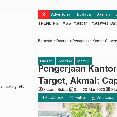
home
Advertorial
Budaya
Daerah
TRENDING TAGS
#Sulbar
#Sulawesi Bar
Beranda
»
Daerah
»
Pengerjaan Kantor Gubernu
Daerah
Headline
Mamuju
Pengerjaan Kantor
Target, Akmal: Cap
account_circle
calendar_month
comment
Ekspos Sulbar
Sen, 20 Mar 2023
0 k
Facebook
Twitter
Whatsapp