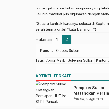
Ia mengaku, konstruksi bangunan yang tela
Seluruh material pun digunakan dengan stan
“Secara kontrak harusnya selesai di Septemb
serah terima di Juli,”kata Danang. (*)
Halaman
1
2
Penulis
: Ekspos Sulbar
Tags
Akmal Malik
Gubernur Sulbar
Kantor 
ARTIKEL TERKAIT
Pemprov Sulbar
Matangkan Persi
HUT Ke-81 RI, Pu
calendar_month
Kam, 6 Agu 2026
Upacara di Lapan