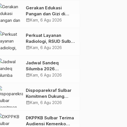
Kolaborasi Strategis
Gerakan Edukasi
Bersama Sky World
Pangan dan Gizi di
TMII
Mamasa: Tingkatkan
calendar_month
Kam, 6 Agu 2026
Pengetahuan dan
Keterampilan Keluarga
Perkuat Layanan
dalam Pemenuhan Gizi
Radiologi, RSUD Sulbar
Sambut Kembali dr. Iis
calendar_month
Kam, 6 Agu 2026
Imelda, Sp.Rad
Jadwal Sandeq
Silumba 2026
Disesuaikan,
calendar_month
Kam, 6 Agu 2026
Dispoparekraf Sulbar
Pastikan Persiapan
Dispoparekraf Sulbar
Tetap Dimatangkan
Komitmen Dukung
Penyusunan RAD
calendar_month
Kam, 6 Agu 2026
TPB/SDGs Sulawesi
Barat
DKPPKB Sulbar Terima
Audiensi Kemenko