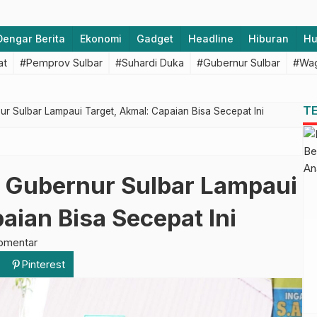
Dengar Berita
Ekonomi
Gadget
Headline
Hiburan
H
at
#Pemprov Sulbar
#Suhardi Duka
#Gubernur Sulbar
#Wag
T
r Sulbar Lampaui Target, Akmal: Capaian Bisa Secepat Ini
 Gubernur Sulbar Lampaui
aian Bisa Secepat Ini
omentar
Pinterest