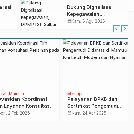
melalui
erasi
Dukung Digitalisasi
Penandatanganan
Kepegawaian,
Perjanjian Tugas
DPMPTSP Sulbar Siap
calendar_month
Belajar 2026
Kam, 6 Agu 2026
Terapkan Aplikasi
FLEKSI ASN
h
Mamuju
Mamuju
asidan Koordinasi
Pelayanan BPKB dan
Layanan Konsultasi
Sertifikat Pengemudi
zinan pada PTM
Ditlantas di Mamuju Kini
calendar_month
, 2 Feb 2026
Kam, 24 Apr 2025
Lebih Modern dan
Nyaman