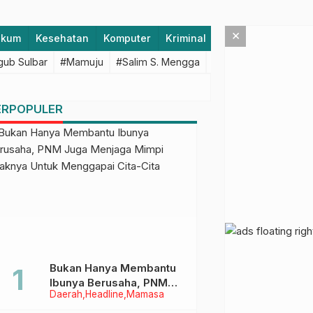
×
ukum
Kesehatan
Komputer
Kriminal
Lifestyle
Majen
ub Sulbar
#Mamuju
#Salim S. Mengga
#featured
#Polda S
ERPOPULER
Bukan Hanya Membantu
Ibunya Berusaha, PNM
Daerah
Headline
Mamasa
Juga Menjaga Mimpi
Anaknya Untuk