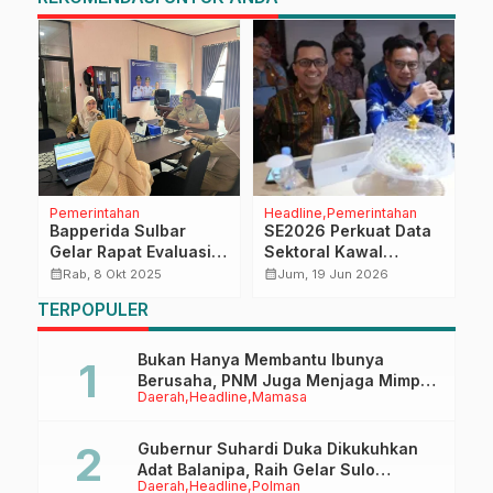
Pemerintahan
Headline
Pemerintahan
M
Bapperida Sulbar
SE2026 Perkuat Data
S
l
Gelar Rapat Evaluasi
Sektoral Kawal
L
Kinerja dan Keuangan
Program Pancadaya
P
calendar_month
calendar_month
calendar_month
Rab, 8 Okt 2025
Jum, 19 Jun 2026
Triwulan III Tahun
Gubernur Sulbar
S
TERPOPULER
2025
K
2
Bukan Hanya Membantu Ibunya
Berusaha, PNM Juga Menjaga Mimpi
Daerah
Headline
Mamasa
Anaknya Untuk Menggapai Cita-Cita
Gubernur Suhardi Duka Dikukuhkan
Adat Balanipa, Raih Gelar Sulo
Daerah
Headline
Polman
Tappidena