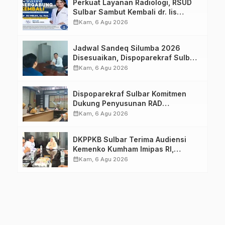
Perkuat Layanan Radiologi, RSUD
Sulbar Sambut Kembali dr. Iis
Imelda, Sp.Rad
calendar_month
Kam, 6 Agu 2026
Jadwal Sandeq Silumba 2026
Disesuaikan, Dispoparekraf Sulbar
Pastikan Persiapan Tetap
calendar_month
Kam, 6 Agu 2026
Dimatangkan
Dispoparekraf Sulbar Komitmen
Dukung Penyusunan RAD
TPB/SDGs Sulawesi Barat
calendar_month
Kam, 6 Agu 2026
DKPPKB Sulbar Terima Audiensi
Kemenko Kumham Imipas RI,
Perkuat Pelayanan Kesehatan bagi
calendar_month
Kam, 6 Agu 2026
Kelompok Rentan