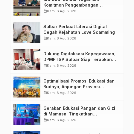
Komitmen Pengembangan
Kompetensi ASN melalui
calendar_month
Kam, 6 Agu 2026
Penandatanganan Perjanjian
Tugas Belajar 2026
Sulbar Perkuat Literasi Digital
Cegah Kejahatan Love Scamming
calendar_month
Kam, 6 Agu 2026
Dukung Digitalisasi Kepegawaian,
DPMPTSP Sulbar Siap Terapkan
Aplikasi FLEKSI ASN
calendar_month
Kam, 6 Agu 2026
Optimalisasi Promosi Edukasi dan
Budaya, Anjungan Provinsi
Sulawesi Barat Perkuat Kolaborasi
calendar_month
Kam, 6 Agu 2026
Strategis Bersama Sky World TMII
Gerakan Edukasi Pangan dan Gizi
di Mamasa: Tingkatkan
Pengetahuan dan Keterampilan
calendar_month
Kam, 6 Agu 2026
Keluarga dalam Pemenuhan Gizi