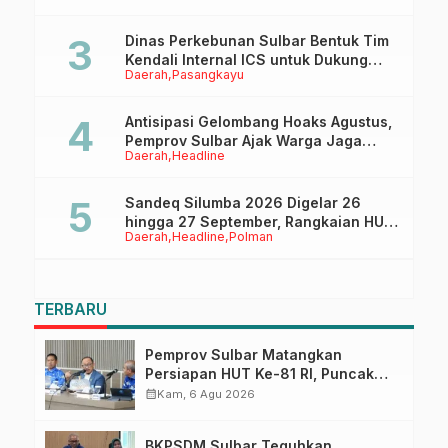
Dinas Perkebunan Sulbar Bentuk Tim
Kendali Internal ICS untuk Dukung
Daerah
Pasangkayu
Sertifikasi ISPO Pekebun di
Pasangkayu
Antisipasi Gelombang Hoaks Agustus,
Pemprov Sulbar Ajak Warga Jaga
Daerah
Headline
Ruang Digital
Sandeq Silumba 2026 Digelar 26
hingga 27 September, Rangkaian HUT
Daerah
Headline
Polman
Sulbar
TERBARU
Pemprov Sulbar Matangkan
Persiapan HUT Ke-81 RI, Puncak
Upacara di Lapangan Ahmad
calendar_month
Kam, 6 Agu 2026
Kirang
BKPSDM Sulbar Teguhkan