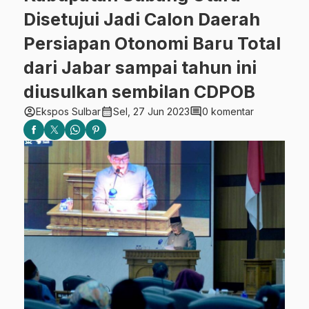
Disetujui Jadi Calon Daerah
Persiapan Otonomi Baru Total
dari Jabar sampai tahun ini
diusulkan sembilan CDPOB
account_circle
calendar_month
comment
Ekspos Sulbar
Sel, 27 Jun 2023
0 komentar