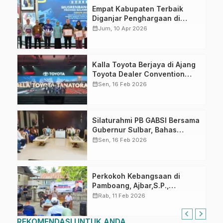
Empat Kabupaten Terbaik
Diganjar Penghargaan di
Musrenbang Sulbar 2027
calendar_month
Jum, 10 Apr 2026
Kalla Toyota Berjaya di Ajang
Toyota Dealer Convention
2026
calendar_month
Sen, 16 Feb 2026
Silaturahmi PB GABSI Bersama
Gubernur Sulbar, Bahas
Persiapan Kejurnas Bridge ke-
calendar_month
Sen, 16 Feb 2026
60 dan Kongres GABSI XXVII
Tahun 2026
Perkokoh Kebangsaan di
Pamboang, Ajbar,S.P.,
Sosialisasi Empat Pilar di Desa
calendar_month
Rab, 11 Feb 2026
Bonde
REKOMENDASI UNTUK ANDA