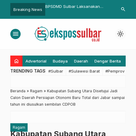
ulbar Laksanakan
Inspektorat Daerah Sulbar
Kalla Toyot
search
Breaking News
m untuk Antisipasi
Paparkan Kinerja dan Upaya
“Lebih Untu
 Kantor
Pencegahan Korupsi dalam
Veloz Hybri
Monev APBD 2025 di DPRD
Efisiensi B
menu
light_mode
1.000 KM
home
Advertorial
Budaya
Daerah
Dengar Berita
Eko
TRENDING TAGS
#Sulbar
#Sulawesi Barat
#Pemprov Sulba
Beranda
»
Ragam
»
Kabupatan Subang Utara Disetujui Jadi
Calon Daerah Persiapan Otonomi Baru Total dari Jabar sampai
tahun ini diusulkan sembilan CDPOB
Ragam
Kabupatan Subang Utara