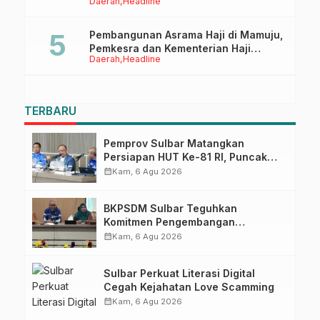
Daerah
Headline
Ruang Digital
Pembangunan Asrama Haji di Mamuju,
Pemkesra dan Kementerian Haji
Daerah
Headline
Sulbar Tinjau Lokasi
TERBARU
Pemprov Sulbar Matangkan
Persiapan HUT Ke-81 RI, Puncak
Upacara di Lapangan Ahmad
calendar_month
Kam, 6 Agu 2026
Kirang
BKPSDM Sulbar Teguhkan
Komitmen Pengembangan
Kompetensi ASN melalui
calendar_month
Kam, 6 Agu 2026
Penandatanganan Perjanjian
Tugas Belajar 2026
Sulbar Perkuat Literasi Digital
Cegah Kejahatan Love Scamming
calendar_month
Kam, 6 Agu 2026