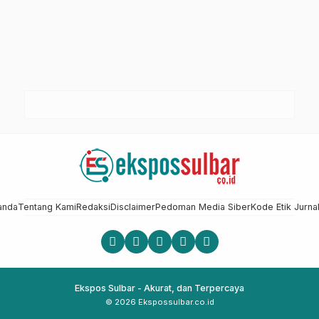
anda
Tentang Kami
Redaksi
Disclaimer
Pedoman Media Siber
Kode Etik Jurnal
Ekspos Sulbar - Akurat, dan Terpercaya
© 2026 Ekspossulbar.co.id