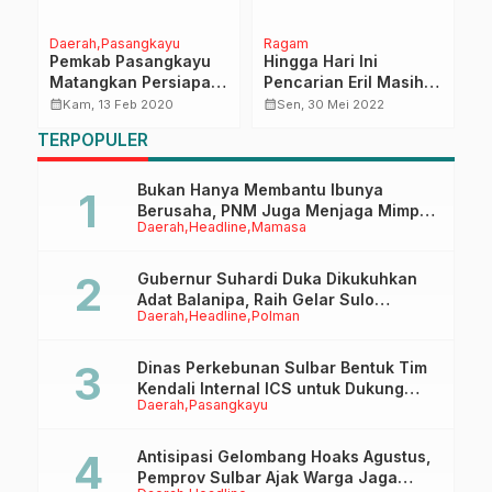
Daerah
Pasangkayu
Ragam
H
Pemkab Pasangkayu
Hingga Hari Ini
K
Matangkan Persiapan
Pencarian Eril Masih
S
si
MTQ ke VIII
Dilakukan, Pihak
D
calendar_month
calendar_month
calendar_month
Kam, 13 Feb 2020
Sen, 30 Mei 2022
Keluarga Ikhlas Atas
y
TERPOPULER
5
Semua Takdir
P
Bukan Hanya Membantu Ibunya
Berusaha, PNM Juga Menjaga Mimpi
Daerah
Headline
Mamasa
Anaknya Untuk Menggapai Cita-Cita
Gubernur Suhardi Duka Dikukuhkan
Adat Balanipa, Raih Gelar Sulo
Daerah
Headline
Polman
Tappidena
Dinas Perkebunan Sulbar Bentuk Tim
Kendali Internal ICS untuk Dukung
Daerah
Pasangkayu
Sertifikasi ISPO Pekebun di
Pasangkayu
Antisipasi Gelombang Hoaks Agustus,
Pemprov Sulbar Ajak Warga Jaga