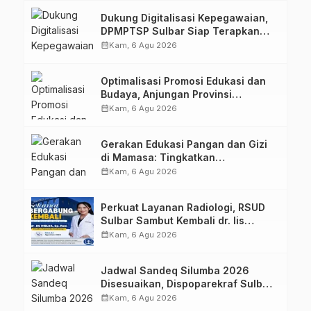
Dukung Digitalisasi Kepegawaian,
DPMPTSP Sulbar Siap Terapkan
Aplikasi FLEKSI ASN
calendar_month
Kam, 6 Agu 2026
Optimalisasi Promosi Edukasi dan
Budaya, Anjungan Provinsi
Sulawesi Barat Perkuat Kolaborasi
calendar_month
Kam, 6 Agu 2026
Strategis Bersama Sky World TMII
Gerakan Edukasi Pangan dan Gizi
di Mamasa: Tingkatkan
Pengetahuan dan Keterampilan
calendar_month
Kam, 6 Agu 2026
Keluarga dalam Pemenuhan Gizi
Perkuat Layanan Radiologi, RSUD
Sulbar Sambut Kembali dr. Iis
Imelda, Sp.Rad
calendar_month
Kam, 6 Agu 2026
Jadwal Sandeq Silumba 2026
Disesuaikan, Dispoparekraf Sulbar
Pastikan Persiapan Tetap
calendar_month
Kam, 6 Agu 2026
Dimatangkan