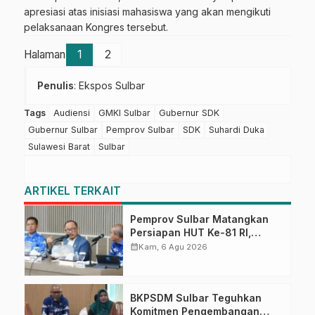
apresiasi atas inisiasi mahasiswa yang akan mengikuti
pelaksanaan Kongres tersebut.
Halaman
1
2
Penulis
: Ekspos Sulbar
Tags
Audiensi
GMKI Sulbar
Gubernur SDK
Gubernur Sulbar
Pemprov Sulbar
SDK
Suhardi Duka
Sulawesi Barat
Sulbar
ARTIKEL TERKAIT
Pemprov Sulbar Matangkan
Persiapan HUT Ke-81 RI,
Puncak Upacara di Lapangan
calendar_month
Kam, 6 Agu 2026
Ahmad Kirang
BKPSDM Sulbar Teguhkan
Komitmen Pengembangan