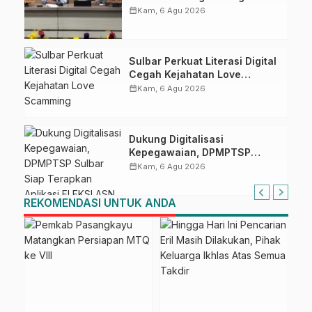
Kompetensi ASN melalui
calendar_month
Kam, 6 Agu 2026
Penandatanganan Perjanjian
Tugas Belajar 2026
Sulbar Perkuat Literasi Digital
Cegah Kejahatan Love
Scamming
calendar_month
Kam, 6 Agu 2026
Dukung Digitalisasi
Kepegawaian, DPMPTSP
Sulbar Siap Terapkan Aplikasi
calendar_month
Kam, 6 Agu 2026
FLEKSI ASN
REKOMENDASI UNTUK ANDA