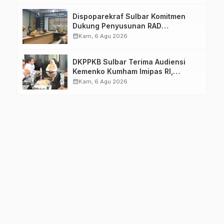
Dispoparekraf Sulbar Komitmen
Dukung Penyusunan RAD
TPB/SDGs Sulawesi Barat
calendar_month
Kam, 6 Agu 2026
DKPPKB Sulbar Terima Audiensi
Kemenko Kumham Imipas RI,
Perkuat Pelayanan Kesehatan bagi
calendar_month
Kam, 6 Agu 2026
Kelompok Rentan