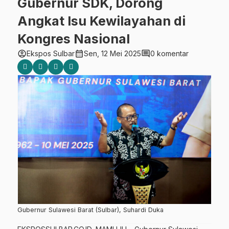
Gubernur SDK, Dorong
Angkat Isu Kewilayahan di
Kongres Nasional
account_circle
calendar_month
comment
Ekspos Sulbar
Sen, 12 Mei 2025
0 komentar
Gubernur Sulawesi Barat (Sulbar), Suhardi Duka