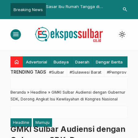
wan Kamil kepada
Sasar Ibu Rumah Tangga di
Wagub Sulba
search
Breaking News
KN 2 Subang:
Pekkabata, Anggota MPR RI Ajbar,
Direktur Ker
an Persatuan
S.P. Tegaskan Pentingnya
BGN, Bahas S
Pancasila dalam Keluarga
Makan Bergiz
menu
light_mode
home
Advertorial
Budaya
Daerah
Dengar Berita
Eko
TRENDING TAGS
#Sulbar
#Sulawesi Barat
#Pemprov Sulba
Beranda
»
Headline
»
GMKI Sulbar Audiensi dengan Gubernur
SDK, Dorong Angkat Isu Kewilayahan di Kongres Nasional
Headline
Mamuju
GMKI Sulbar Audiensi dengan