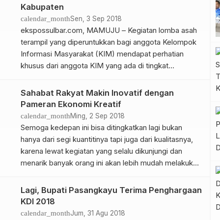
masing-masing OPD. “Ini untuk memaksimalkan
Kabupaten
pembahasan APBD Perubahan 2018 yang sementara
calendar_month
Sen, 3 Sep 2018
bergulir” terang Sekkab Pasangkayu Firman, S.Pi, MP,
ekspossulbar.com, MAMUJU – Kegiatan lomba asah
Senin […]
terampil yang diperuntukkan bagi anggota Kelompok
Informasi Masyarakat (KIM) mendapat perhatian
khusus dari anggota KIM yang ada di tingkat
Kecamatan. Salah satunya ketua KIM Desa
Tanambua, Syamsuddin sangat mengharapkan adanya
Sahabat Rakyat Makin Inovatif dengan
lomba asah terampil ditingkat Kabupaten. Ini
Pameran Ekonomi Kreatif
disampaikan sesaat sebelum pengukuhan KIM
calendar_month
Ming, 2 Sep 2018
Kecamtan Sampaga pada acara Sahabat Rakyat yang
Semoga kedepan ini bisa ditingkatkan lagi bukan
di […]
hanya dari segi kuantitinya tapi juga dari kualitasnya,
karena lewat kegiatan yang selalu dikunjungi dan
menarik banyak orang ini akan lebih mudah melakukan
promosi berbagai hasil produksi ekonomi kreatif
Lagi, Bupati Pasangkayu Terima Penghargaan
KDI 2018
calendar_month
Jum, 31 Agu 2018