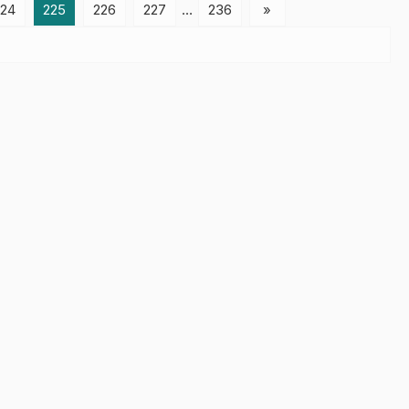
kehilangan tempat tinggal dan harta benda. Akibat
24
225
226
227
…
236
»
kebakaran tersebut, pemerintah berupaya mencari
selusi pertama dengan membuatkan beberapa tenda
penampungan bagi korban serta beberapa bahan
makanan. Pemkab […]