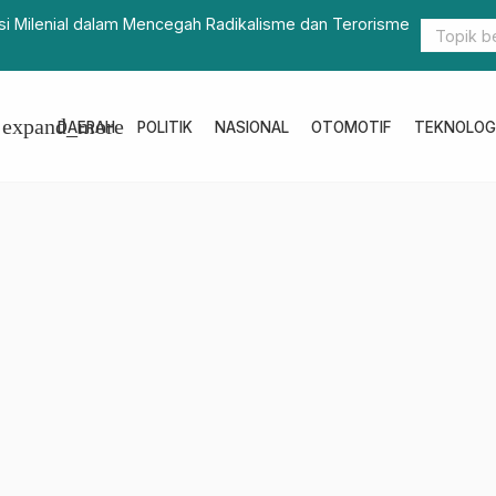
an Terorisme
TMMD Rampungkan Talud Perkuat Jalan
expand_more
DAERAH
POLITIK
NASIONAL
OTOMOTIF
TEKNOLOG