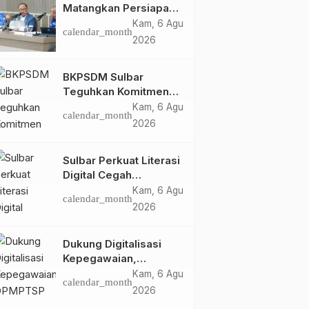
Matangkan Persiapan
HUT Ke-81 RI, Puncak
Kam, 6 Agu
calendar_month
Upacara di Lapangan
2026
Ahmad Kirang
BKPSDM Sulbar
Teguhkan Komitmen
Pengembangan
Kam, 6 Agu
calendar_month
Kompetensi ASN
2026
melalui
Penandatanganan
Sulbar Perkuat Literasi
Perjanjian Tugas
Digital Cegah
Belajar 2026
Kejahatan Love
Kam, 6 Agu
calendar_month
Scamming
2026
Dukung Digitalisasi
Kepegawaian,
DPMPTSP Sulbar Siap
Kam, 6 Agu
calendar_month
Terapkan Aplikasi
2026
FLEKSI ASN