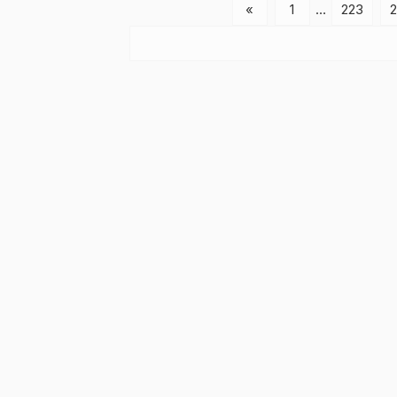
«
1
…
223
2