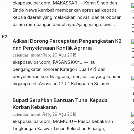
ekspossulbar.com, MAKASSAR — Koran Sindo dan
Sindo News kembali memberikan apresiasi kepada
kepala daerah yang melakukan inovasi dan terobosan
dalam membangun daerahnya. Ajang yang diberi
nama Kepala Daerah Inovatif (KDI) 2018 ini digelar di
Anjungan City Pantai Losari, Makassar Sulawesi
Adkasi Dorong Percepatan Pengangkatan K2
Selatan pada 30 Agustus 2018. Pada KDI 2018 ini,
dan Penyelesaian Konflik Agraria
Koran Sindo memberikan apresiasi kepada 35 […]
calendar_month
Rab, 29 Agu 2018
ekspossulbar.com, PASANGKAYU — Isu
pengangkatan honorer Kategori Dua (K2) dan
penyelesaian konflik agraria, menjadi isu yang konsen
digarap oleh Asosiasi DPRD Kabupaten Seluruh
Indonesia (Adkasi) saat ini. Ketua umum Adkasi
Lukman Said menyampaikan, pihaknya akan terus
Bupati Serahkan Bantuan Tunai Kepada
mendorong pengangkatan honorer K2 dan
Korban Kebakaran
penyelesain konflik agraria melalui percepatan revisi
calendar_month
Rab, 29 Agu 2018
undang-undang ASN dan pengusulan draft Inpres
ekspossulbar.com, MAMUJU – Pasca kebakaran
resolusi penyelesaian […]
Lingkungan Kasiwa Timur, Kelurahan Binanga,