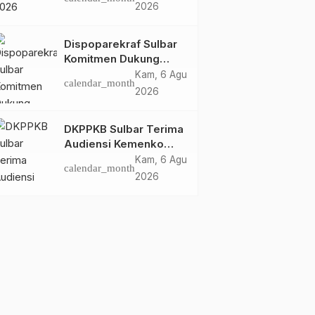
Dispoparekraf Sulbar
2026
Pastikan Persiapan
Tetap Dimatangkan
Dispoparekraf Sulbar
Komitmen Dukung
Penyusunan RAD
Kam, 6 Agu
calendar_month
TPB/SDGs Sulawesi
2026
Barat
DKPPKB Sulbar Terima
Audiensi Kemenko
Kumham Imipas RI,
Kam, 6 Agu
calendar_month
Perkuat Pelayanan
2026
Kesehatan bagi
Kelompok Rentan