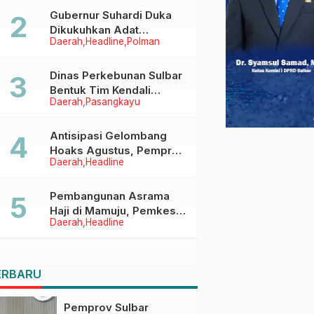
Menggapai Cita-Cita
Gubernur Suhardi Duka
Dikukuhkan Adat
Daerah
Headline
Polman
Balanipa, Raih Gelar Sulo
Tappidena
Dinas Perkebunan Sulbar
Bentuk Tim Kendali
Daerah
Pasangkayu
Internal ICS untuk Dukung
Sertifikasi ISPO Pekebun
di Pasangkayu
Antisipasi Gelombang
Hoaks Agustus, Pemprov
Daerah
Headline
Sulbar Ajak Warga Jaga
Ruang Digital
Pembangunan Asrama
Haji di Mamuju, Pemkesra
Daerah
Headline
dan Kementerian Haji
Sulbar Tinjau Lokasi
ERBARU
Pemprov Sulbar