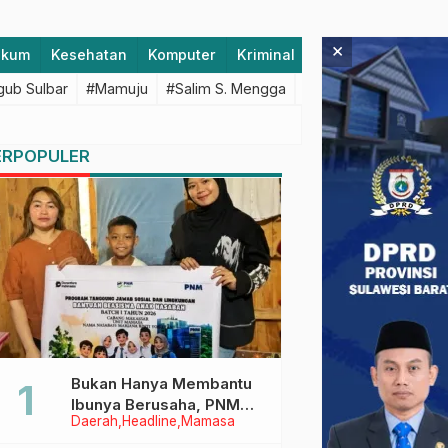
×
ukum
Kesehatan
Komputer
Kriminal
Lifestyle
Majen
ub Sulbar
#Mamuju
#Salim S. Mengga
#featured
#Polda S
ERPOPULER
Bukan Hanya Membantu
Ibunya Berusaha, PNM
Daerah
Headline
Mamasa
Juga Menjaga Mimpi
Anaknya Untuk