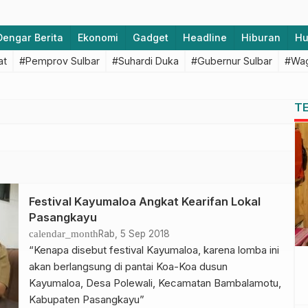
Dengar Berita
Ekonomi
Gadget
Headline
Hiburan
H
at
#Pemprov Sulbar
#Suhardi Duka
#Gubernur Sulbar
#Wag
T
Festival Kayumaloa Angkat Kearifan Lokal
Pasangkayu
calendar_month
Rab, 5 Sep 2018
“Kenapa disebut festival Kayumaloa, karena lomba ini
akan berlangsung di pantai Koa-Koa dusun
Kayumaloa, Desa Polewali, Kecamatan Bambalamotu,
Kabupaten Pasangkayu”