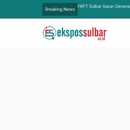
PT Sulbar Sasar Generasi Milenial dalam Mencegah Radikalisme d
Breaking News