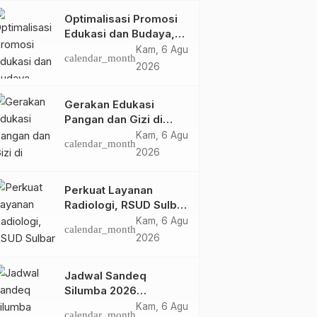
Optimalisasi Promosi
Edukasi dan Budaya,
Anjungan Provinsi
Kam, 6 Agu
calendar_month
Sulawesi Barat Perkuat
2026
Kolaborasi Strategis
Bersama Sky World
Gerakan Edukasi
TMII
Pangan dan Gizi di
Mamasa: Tingkatkan
Kam, 6 Agu
calendar_month
Pengetahuan dan
2026
Keterampilan Keluarga
dalam Pemenuhan Gizi
Perkuat Layanan
Radiologi, RSUD Sulbar
Sambut Kembali dr. Iis
Kam, 6 Agu
calendar_month
Imelda, Sp.Rad
2026
Jadwal Sandeq
Silumba 2026
Disesuaikan,
Kam, 6 Agu
calendar_month