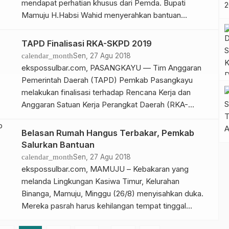
mendapat perhatian khusus dari Pemda. Bupati
Mamuju H.Habsi Wahid menyerahkan bantuan
langsung, berupa uang tunai senilai Rp 4 juta per kk
dengan total senilai Rp.76.000.000 kepada
TAPD Finalisasi RKA-SKPD 2019
masyarakat yang terkena musibah kebakaran minggu
calendar_month
Sen, 27 Agu 2018
kemarin. Nilai tersebut akan di salurkan ke 19 KK.
ekspossulbar.com, PASANGKAYU — Tim Anggaran
Sekaligus penyerahan berkas kependudukan […]
Pemerintah Daerah (TAPD) Pemkab Pasangkayu
melakukan finalisasi terhadap Rencana Kerja dan
Anggaran Satuan Kerja Perangkat Daerah (RKA-
SKPD) tahun 2019. Staf Khusus Bupati Pasangkayu
Anas C Saputra, yang ikut terlibat dalam pembahasan
Belasan Rumah Hangus Terbakar, Pemkab
finalisasi tersebut menyampaikan, finalisasi ini
Salurkan Bantuan
bertujuan untuk memastikan semua RKA-SKPD telah
calendar_month
Sen, 27 Agu 2018
sesuai dengan visi misi bupati serta telah merangkum
ekspossulbar.com, MAMUJU – Kebakaran yang
[…]
melanda Lingkungan Kasiwa Timur, Kelurahan
Binanga, Mamuju, Minggu (26/8) menyisahkan duka.
Mereka pasrah harus kehilangan tempat tinggal
beserta barang berharga. Dikabarkan sedikitnya 17 KK