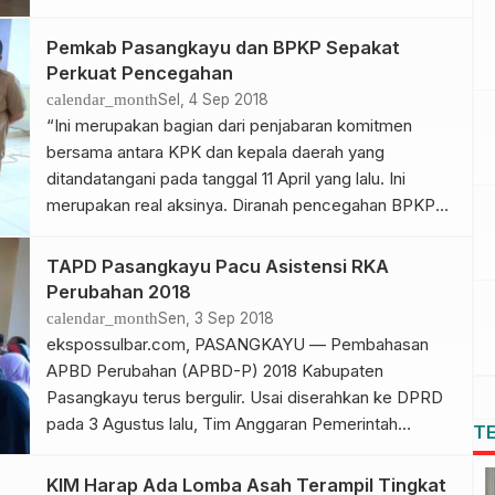
Pemkab Pasangkayu dan BPKP Sepakat
Perkuat Pencegahan
calendar_month
Sel, 4 Sep 2018
“Ini merupakan bagian dari penjabaran komitmen
bersama antara KPK dan kepala daerah yang
ditandatangani pada tanggal 11 April yang lalu. Ini
merupakan real aksinya. Diranah pencegahan BPKP
sangat mendukung itu”
TAPD Pasangkayu Pacu Asistensi RKA
Perubahan 2018
calendar_month
Sen, 3 Sep 2018
ekspossulbar.com, PASANGKAYU — Pembahasan
APBD Perubahan (APBD-P) 2018 Kabupaten
Pasangkayu terus bergulir. Usai diserahkan ke DPRD
pada 3 Agustus lalu, Tim Anggaran Pemerintah
T
Daerah (TAPD) kini melakukan asisten terhadap
Rencana Kerja dan Anggaran (RKA) perubahan di
KIM Harap Ada Lomba Asah Terampil Tingkat