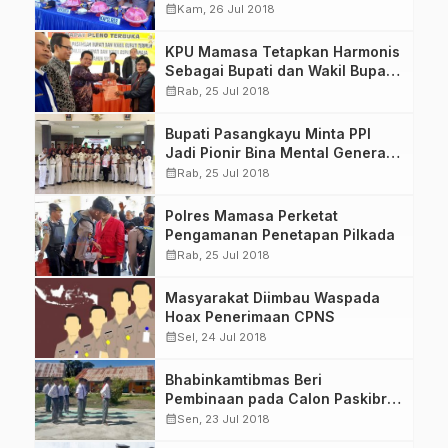
calendar_month
Kam, 26 Jul 2018
KPU Mamasa Tetapkan Harmonis
Sebagai Bupati dan Wakil Bupati
Terpilih
calendar_month
Rab, 25 Jul 2018
Bupati Pasangkayu Minta PPI
Jadi Pionir Bina Mental Generasi
Muda
calendar_month
Rab, 25 Jul 2018
Polres Mamasa Perketat
Pengamanan Penetapan Pilkada
calendar_month
Rab, 25 Jul 2018
Masyarakat Diimbau Waspada
Hoax Penerimaan CPNS
calendar_month
Sel, 24 Jul 2018
Bhabinkamtibmas Beri
Pembinaan pada Calon Paskibra
SMA 1 Bambalomutu
calendar_month
Sen, 23 Jul 2018