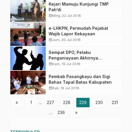
Kejari Mamuju Kunjungi TMP
Pati’di
calendar_month
Ming, 22 Jul 2018
e-LHKPN, Permudah Pejabat
Wajib Lapor Kekayaan
calendar_month
Jum, 20 Jul 2018
Sempat DPO, Pelaku
Penganiayaan Akhirnya
Diamankan
calendar_month
Kam, 19 Jul 2018
Pemkab Pasangkayu dan Sigi
Bahas Tapal Batas Kabupaten
calendar_month
Rab, 18 Jul 2018
«
1
…
227
228
229
230
231
…
236
»