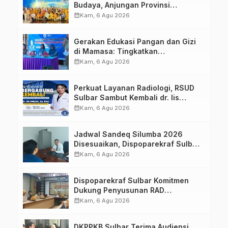
Budaya, Anjungan Provinsi
Sulawesi Barat Perkuat Kolaborasi
calendar_month
Kam, 6 Agu 2026
Strategis Bersama Sky World TMII
Gerakan Edukasi Pangan dan Gizi
di Mamasa: Tingkatkan
Pengetahuan dan Keterampilan
calendar_month
Kam, 6 Agu 2026
Keluarga dalam Pemenuhan Gizi
Perkuat Layanan Radiologi, RSUD
Sulbar Sambut Kembali dr. Iis
Imelda, Sp.Rad
calendar_month
Kam, 6 Agu 2026
Jadwal Sandeq Silumba 2026
Disesuaikan, Dispoparekraf Sulbar
Pastikan Persiapan Tetap
calendar_month
Kam, 6 Agu 2026
Dimatangkan
Dispoparekraf Sulbar Komitmen
Dukung Penyusunan RAD
TPB/SDGs Sulawesi Barat
calendar_month
Kam, 6 Agu 2026
DKPPKB Sulbar Terima Audiensi