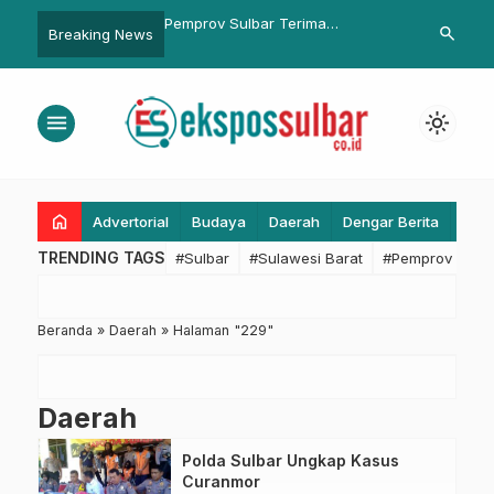
 Sulbar Tampil
Pemprov Sulbar Terima
Perizinan Le
search
Breaking News
 di Pembukaan POPNAS
Kunjungan IMV Corporation
Transparan, 
PEPARPENAS XI di
Jepang, Rencana Pasang Alat
Peta Probis 
Deteksi Dini Bencana
Perikanan
menu
light_mode
home
Advertorial
Budaya
Daerah
Dengar Berita
Eko
TRENDING TAGS
#Sulbar
#Sulawesi Barat
#Pemprov Sulba
Beranda
»
Daerah
»
Halaman "229"
Daerah
Polda Sulbar Ungkap Kasus
Curanmor