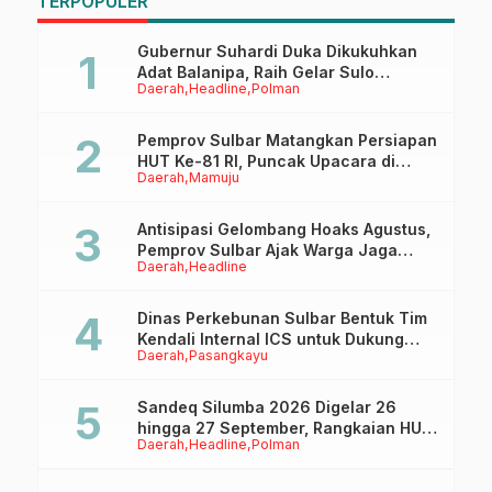
TERPOPULER
Gubernur Suhardi Duka Dikukuhkan
Adat Balanipa, Raih Gelar Sulo
Daerah
Headline
Polman
Tappidena
Pemprov Sulbar Matangkan Persiapan
HUT Ke-81 RI, Puncak Upacara di
Daerah
Mamuju
Lapangan Ahmad Kirang
Antisipasi Gelombang Hoaks Agustus,
Pemprov Sulbar Ajak Warga Jaga
Daerah
Headline
Ruang Digital
Dinas Perkebunan Sulbar Bentuk Tim
Kendali Internal ICS untuk Dukung
Daerah
Pasangkayu
Sertifikasi ISPO Pekebun di
Pasangkayu
Sandeq Silumba 2026 Digelar 26
hingga 27 September, Rangkaian HUT
Daerah
Headline
Polman
Sulbar