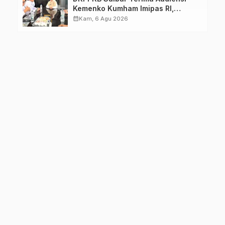
Kemenko Kumham Imipas RI,
Perkuat Pelayanan Kesehatan bagi
calendar_month
Kam, 6 Agu 2026
Kelompok Rentan