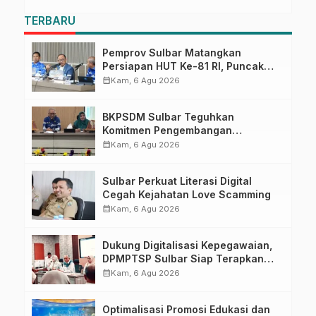
TERBARU
Pemprov Sulbar Matangkan
Persiapan HUT Ke-81 RI, Puncak
Upacara di Lapangan Ahmad
calendar_month
Kam, 6 Agu 2026
Kirang
BKPSDM Sulbar Teguhkan
Komitmen Pengembangan
Kompetensi ASN melalui
calendar_month
Kam, 6 Agu 2026
Penandatanganan Perjanjian
Tugas Belajar 2026
Sulbar Perkuat Literasi Digital
Cegah Kejahatan Love Scamming
calendar_month
Kam, 6 Agu 2026
Dukung Digitalisasi Kepegawaian,
DPMPTSP Sulbar Siap Terapkan
Aplikasi FLEKSI ASN
calendar_month
Kam, 6 Agu 2026
Optimalisasi Promosi Edukasi dan