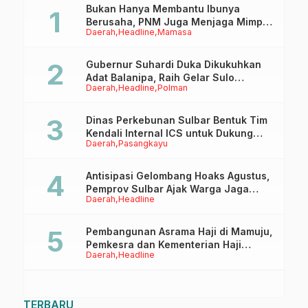
Bukan Hanya Membantu Ibunya
Berusaha, PNM Juga Menjaga Mimpi
Daerah
Headline
Mamasa
Anaknya Untuk Menggapai Cita-Cita
Gubernur Suhardi Duka Dikukuhkan
Adat Balanipa, Raih Gelar Sulo
Daerah
Headline
Polman
Tappidena
Dinas Perkebunan Sulbar Bentuk Tim
Kendali Internal ICS untuk Dukung
Daerah
Pasangkayu
Sertifikasi ISPO Pekebun di
Pasangkayu
Antisipasi Gelombang Hoaks Agustus,
Pemprov Sulbar Ajak Warga Jaga
Daerah
Headline
Ruang Digital
Pembangunan Asrama Haji di Mamuju,
Pemkesra dan Kementerian Haji
Daerah
Headline
Sulbar Tinjau Lokasi
TERBARU