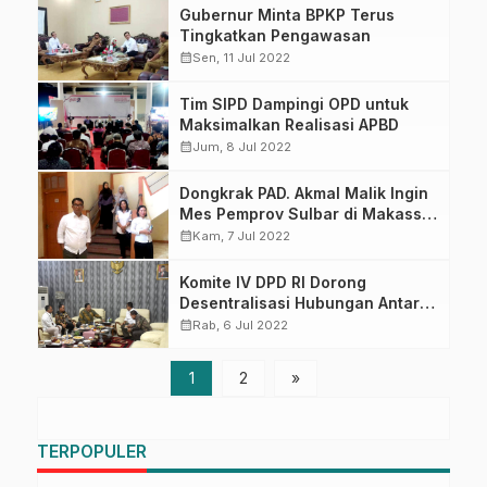
Gubernur Minta BPKP Terus
Tingkatkan Pengawasan
calendar_month
Sen, 11 Jul 2022
Tim SIPD Dampingi OPD untuk
Maksimalkan Realisasi APBD
calendar_month
Jum, 8 Jul 2022
Dongkrak PAD. Akmal Malik Ingin
Mes Pemprov Sulbar di Makassar
Jadi Hotel
calendar_month
Kam, 7 Jul 2022
Komite IV DPD RI Dorong
Desentralisasi Hubungan Antara
Pusat dan Daerah
calendar_month
Rab, 6 Jul 2022
1
2
»
TERPOPULER