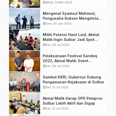
calendar_month
Ming, 12 Mar 2023
Mengenal Syamsul Mahmud,
Pengusaha Sukses Mengelola
Potensi SDA Sulbar
calendar_month
Sen, 30 Jan 2023
Miliki Potensi Hasil Laut, Akmal
Malik Ingin Sulbar Jadi Spot
Wisata Bagi Pemancing
calendar_month
Sel, 26 Jul 2022
Pelaksanaan Festival Sandeq
2022, Akmal Malik: Event
Kebanggaan Masyarakat Sulbar
calendar_month
Sel, 26 Jul 2022
Sambut KKRI, Gubernur Dukung
Pengawasan Kejaksaan di Sulbar
calendar_month
Sel, 12 Jul 2022
Akmal Malik Harap OPD Pemprov
Sulbar Lebih Aktif dan Sigap
calendar_month
Sel, 12 Jul 2022