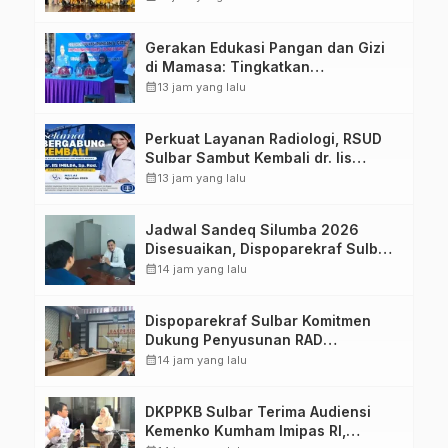
Strategis Bersama Sky World TMII
Gerakan Edukasi Pangan dan Gizi
di Mamasa: Tingkatkan
Pengetahuan dan Keterampilan
calendar_month
13 jam yang lalu
Keluarga dalam Pemenuhan Gizi
Perkuat Layanan Radiologi, RSUD
Sulbar Sambut Kembali dr. Iis
Imelda, Sp.Rad
calendar_month
13 jam yang lalu
Jadwal Sandeq Silumba 2026
Disesuaikan, Dispoparekraf Sulbar
Pastikan Persiapan Tetap
calendar_month
14 jam yang lalu
Dimatangkan
Dispoparekraf Sulbar Komitmen
Dukung Penyusunan RAD
TPB/SDGs Sulawesi Barat
calendar_month
14 jam yang lalu
DKPPKB Sulbar Terima Audiensi
Kemenko Kumham Imipas RI,