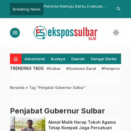
ta Mamuju Bantu Evakuasi
Bupati Apresiasi Kegiatan Halal
Kasus Pe
search
Breaking News
 Kapal Bigetron GT6 yang
Bihalal Kejari Pasangkayu
Sulbar, Te
lam
Kembalika
menu
light_mode
home
Advertorial
Budaya
Daerah
Dengar Berita
Eko
TRENDING TAGS
#Sulbar
#Sulawesi Barat
#Pemprov Sulba
Beranda
»
Tag "Penjabat Gubernur Sulbar"
Penjabat Gubernur Sulbar
Akmal Malik Harap Tokoh Agama
Tetap Kompak Jaga Persatuan