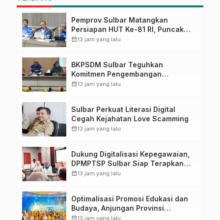
Pemprov Sulbar Matangkan
Persiapan HUT Ke-81 RI, Puncak
Upacara di Lapangan Ahmad
calendar_month
13 jam yang lalu
Kirang
BKPSDM Sulbar Teguhkan
Komitmen Pengembangan
Kompetensi ASN melalui
calendar_month
13 jam yang lalu
Penandatanganan Perjanjian
Tugas Belajar 2026
Sulbar Perkuat Literasi Digital
Cegah Kejahatan Love Scamming
calendar_month
13 jam yang lalu
Dukung Digitalisasi Kepegawaian,
DPMPTSP Sulbar Siap Terapkan
Aplikasi FLEKSI ASN
calendar_month
13 jam yang lalu
Optimalisasi Promosi Edukasi dan
Budaya, Anjungan Provinsi
Sulawesi Barat Perkuat Kolaborasi
calendar_month
13 jam yang lalu