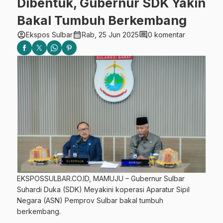
Dibentuk, Gubernur SDK Yakin
Bakal Tumbuh Berkembang
account_circle
calendar_month
comment
Ekspos Sulbar
Rab, 25 Jun 2025
0 komentar
EKSPOSSULBAR.CO.ID, MAMUJU – Gubernur Sulbar
Suhardi Duka (SDK) Meyakini koperasi Aparatur Sipil
Negara (ASN) Pemprov Sulbar bakal tumbuh
berkembang.