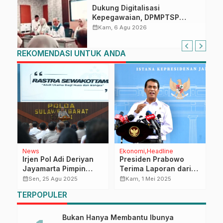
Dukung Digitalisasi
Kepegawaian, DPMPTSP
Sulbar Siap Terapkan Aplikasi
calendar_month
Kam, 6 Agu 2026
FLEKSI ASN
REKOMENDASI UNTUK ANDA
News
Ekonomi
Headline
N
n
Irjen Pol Adi Deriyan
Presiden Prabowo
W
Jayamarta Pimpin
Terima Laporan dari
S
Polda Sulbar dengan
Menteri Amran Terkait
B
calendar_month
calendar_month
calendar_month
Sen, 25 Agu 2025
Kam, 1 Mei 2025
Filosofi ABDI
Peningkatan Produksi
R
TERPOPULER
dan Serapan Beras
B
Nasional
Bukan Hanya Membantu Ibunya