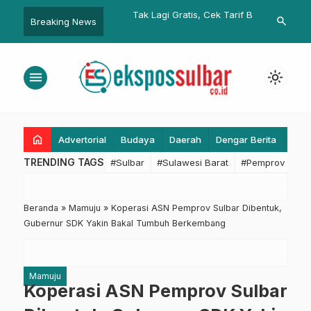
a MPLS, Bey
Tak Lagi Gratis, Cek Tarif Baru
Program Sent
search
Breaking News
 Interaksi dengan
QRIS
Sulbar Bakal
AN 1 Parongpong
Digital Talen
Kemkomdigi
menu
light_mode
home
Advertorial
Budaya
Daerah
Dengar Berita
Eko
TRENDING TAGS
#Sulbar
#Sulawesi Barat
#Pemprov Sulba
Beranda
»
Mamuju
»
Koperasi ASN Pemprov Sulbar Dibentuk,
Gubernur SDK Yakin Bakal Tumbuh Berkembang
Mamuju
Koperasi ASN Pemprov Sulbar