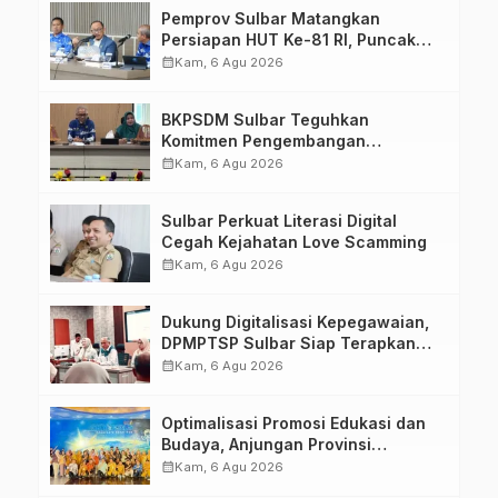
Pemprov Sulbar Matangkan
Persiapan HUT Ke-81 RI, Puncak
Upacara di Lapangan Ahmad
calendar_month
Kam, 6 Agu 2026
Kirang
BKPSDM Sulbar Teguhkan
Komitmen Pengembangan
Kompetensi ASN melalui
calendar_month
Kam, 6 Agu 2026
Penandatanganan Perjanjian
Tugas Belajar 2026
Sulbar Perkuat Literasi Digital
Cegah Kejahatan Love Scamming
calendar_month
Kam, 6 Agu 2026
Dukung Digitalisasi Kepegawaian,
DPMPTSP Sulbar Siap Terapkan
Aplikasi FLEKSI ASN
calendar_month
Kam, 6 Agu 2026
Optimalisasi Promosi Edukasi dan
Budaya, Anjungan Provinsi
Sulawesi Barat Perkuat Kolaborasi
calendar_month
Kam, 6 Agu 2026
Strategis Bersama Sky World TMII