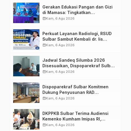
Gerakan Edukasi Pangan dan Gizi
di Mamasa: Tingkatkan
Pengetahuan dan Keterampilan
calendar_month
Kam, 6 Agu 2026
Keluarga dalam Pemenuhan Gizi
Perkuat Layanan Radiologi, RSUD
Sulbar Sambut Kembali dr. Iis
Imelda, Sp.Rad
calendar_month
Kam, 6 Agu 2026
Jadwal Sandeq Silumba 2026
Disesuaikan, Dispoparekraf Sulbar
Pastikan Persiapan Tetap
calendar_month
Kam, 6 Agu 2026
Dimatangkan
Dispoparekraf Sulbar Komitmen
Dukung Penyusunan RAD
TPB/SDGs Sulawesi Barat
calendar_month
Kam, 6 Agu 2026
DKPPKB Sulbar Terima Audiensi
Kemenko Kumham Imipas RI,
Perkuat Pelayanan Kesehatan bagi
calendar_month
Kam, 6 Agu 2026
Kelompok Rentan