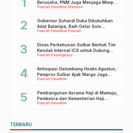
Berusaha, PNM Juga Menjaga Mimpi
Daerah
Headline
Mamasa
Anaknya Untuk Menggapai Cita-Cita
Gubernur Suhardi Duka Dikukuhkan
Adat Balanipa, Raih Gelar Sulo
Daerah
Headline
Polman
Tappidena
Dinas Perkebunan Sulbar Bentuk Tim
Kendali Internal ICS untuk Dukung
Daerah
Pasangkayu
Sertifikasi ISPO Pekebun di
Pasangkayu
Antisipasi Gelombang Hoaks Agustus,
Pemprov Sulbar Ajak Warga Jaga
Daerah
Headline
Ruang Digital
Pembangunan Asrama Haji di Mamuju,
Pemkesra dan Kementerian Haji
Daerah
Headline
Sulbar Tinjau Lokasi
TERBARU