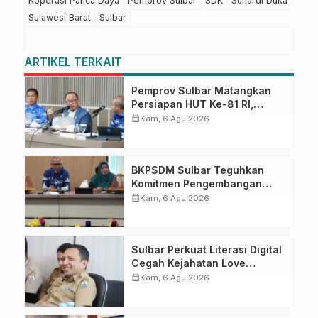
Koperasi Panca Daya
Pemprov Sulbar
SDK
Suhardi Duka
Sulawesi Barat
Sulbar
ARTIKEL TERKAIT
Pemprov Sulbar Matangkan
Persiapan HUT Ke-81 RI,
Puncak Upacara di Lapangan
calendar_month
Kam, 6 Agu 2026
Ahmad Kirang
BKPSDM Sulbar Teguhkan
Komitmen Pengembangan
Kompetensi ASN melalui
calendar_month
Kam, 6 Agu 2026
Penandatanganan Perjanjian
Tugas Belajar 2026
Sulbar Perkuat Literasi Digital
Cegah Kejahatan Love
Scamming
calendar_month
Kam, 6 Agu 2026