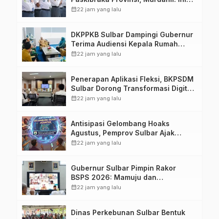
Membentuk Karakter Hingga
calendar_month
22 jam yang lalu
Kedisiplinannya
DKPPKB Sulbar Dampingi Gubernur
Terima Audiensi Kepala Rumah
Sakit TK. III Punggawa Malolo
calendar_month
22 jam yang lalu
Penerapan Aplikasi Fleksi, BKPSDM
Sulbar Dorong Transformasi Digital
Sistem Kehadiran ASN
calendar_month
22 jam yang lalu
Antisipasi Gelombang Hoaks
Agustus, Pemprov Sulbar Ajak
Warga Jaga Ruang Digital
calendar_month
22 jam yang lalu
Gubernur Sulbar Pimpin Rakor
BSPS 2026: Mamuju dan
Pasangkayu Masih Nol Realisasi
calendar_month
22 jam yang lalu
dari Kuota 5.250 Unit
Dinas Perkebunan Sulbar Bentuk