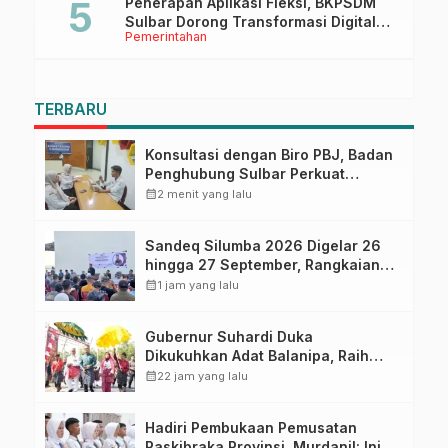
Penerapan Aplikasi Fleksi, BKPSDM
Sulbar Dorong Transformasi Digital
Pemerintahan
Sistem Kehadiran ASN
TERBARU
Konsultasi dengan Biro PBJ, Badan
Penghubung Sulbar Perkuat
Administrasi Pengadaan
calendar_month
2 menit yang lalu
Sandeq Silumba 2026 Digelar 26
hingga 27 September, Rangkaian
HUT Sulbar
calendar_month
1 jam yang lalu
Gubernur Suhardi Duka
Dikukuhkan Adat Balanipa, Raih
Gelar Sulo Tappidena
calendar_month
22 jam yang lalu
Hadiri Pembukaan Pemusatan
Paskibraka Provinsi, Murdanil: Ini