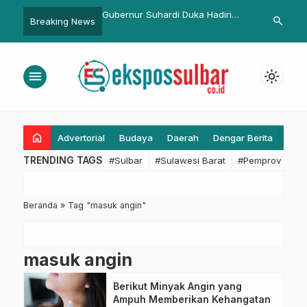
Disebabkan Nikah Muda
Gubernur Suhardi Duka Hadiri
Pemkab Pas
search
Breaking News
Asuh Buruk
Dzikir Bersama, Ajak Warga Isi
Gerakan Pem
Kemerdekaan dengan
Bendera
Pembangunan Moral
menu
light_mode
home
Advertorial
Budaya
Daerah
Dengar Berita
Eko
TRENDING TAGS
#Sulbar
#Sulawesi Barat
#Pemprov Sulba
Beranda
»
Tag "masuk angin"
masuk angin
Berikut Minyak Angin yang
Ampuh Memberikan Kehangatan