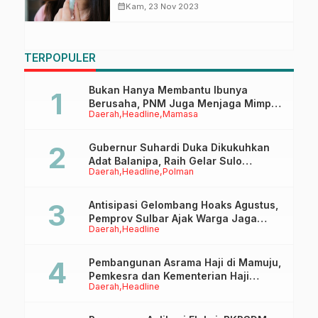
calendar_month
Kam, 23 Nov 2023
TERPOPULER
Bukan Hanya Membantu Ibunya
Berusaha, PNM Juga Menjaga Mimpi
Daerah
Headline
Mamasa
Anaknya Untuk Menggapai Cita-Cita
Gubernur Suhardi Duka Dikukuhkan
Adat Balanipa, Raih Gelar Sulo
Daerah
Headline
Polman
Tappidena
Antisipasi Gelombang Hoaks Agustus,
Pemprov Sulbar Ajak Warga Jaga
Daerah
Headline
Ruang Digital
Pembangunan Asrama Haji di Mamuju,
Pemkesra dan Kementerian Haji
Daerah
Headline
Sulbar Tinjau Lokasi