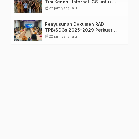
Tim Kendali Internal ICS untuk
Dukung Sertifikasi ISPO Pekebun di
calendar_month
22 jam yang lalu
Pasangkayu
Penyusunan Dokumen RAD
TPB/SDGs 2025–2029 Perkuat
Arah Pembangunan Berkelanjutan
calendar_month
22 jam yang lalu
Sulawesi Barat