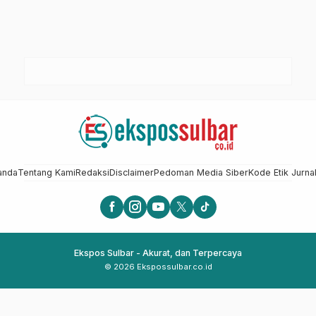
anda
Tentang Kami
Redaksi
Disclaimer
Pedoman Media Siber
Kode Etik Jurnal
Ekspos Sulbar - Akurat, dan Terpercaya
© 2026 Ekspossulbar.co.id