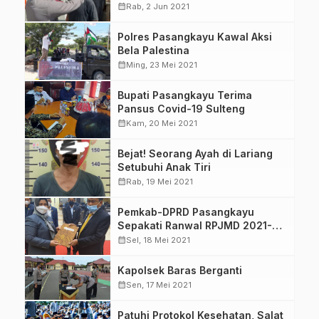
calendar_month
Rab, 2 Jun 2021
Polres Pasangkayu Kawal Aksi
Bela Palestina
calendar_month
Ming, 23 Mei 2021
Bupati Pasangkayu Terima
Pansus Covid-19 Sulteng
calendar_month
Kam, 20 Mei 2021
Bejat! Seorang Ayah di Lariang
Setubuhi Anak Tiri
calendar_month
Rab, 19 Mei 2021
Pemkab-DPRD Pasangkayu
Sepakati Ranwal RPJMD 2021-
2026
calendar_month
Sel, 18 Mei 2021
Kapolsek Baras Berganti
calendar_month
Sen, 17 Mei 2021
Patuhi Protokol Kesehatan, Salat