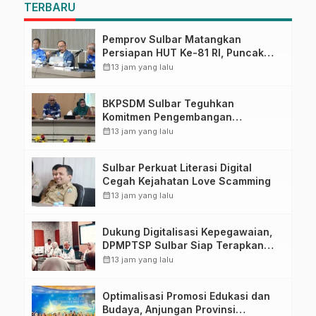
TERBARU
Pemprov Sulbar Matangkan
Persiapan HUT Ke-81 RI, Puncak
Upacara di Lapangan Ahmad
calendar_month
13 jam yang lalu
Kirang
BKPSDM Sulbar Teguhkan
Komitmen Pengembangan
Kompetensi ASN melalui
calendar_month
13 jam yang lalu
Penandatanganan Perjanjian
Tugas Belajar 2026
Sulbar Perkuat Literasi Digital
Cegah Kejahatan Love Scamming
calendar_month
13 jam yang lalu
Dukung Digitalisasi Kepegawaian,
DPMPTSP Sulbar Siap Terapkan
Aplikasi FLEKSI ASN
calendar_month
13 jam yang lalu
Optimalisasi Promosi Edukasi dan
Budaya, Anjungan Provinsi