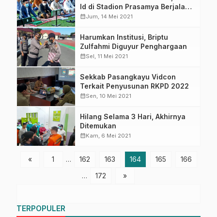
Id di Stadion Prasamya Berjalan
Hikmat
calendar_month
Jum, 14 Mei 2021
Harumkan Institusi, Briptu
Zulfahmi Diguyur Penghargaan
calendar_month
Sel, 11 Mei 2021
Sekkab Pasangkayu Vidcon
Terkait Penyusunan RKPD 2022
calendar_month
Sen, 10 Mei 2021
Hilang Selama 3 Hari, Akhirnya
Ditemukan
calendar_month
Kam, 6 Mei 2021
«
1
…
162
163
164
165
166
…
172
»
TERPOPULER