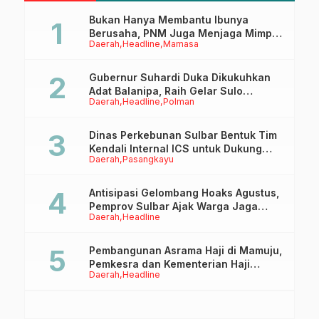
Bukan Hanya Membantu Ibunya
Berusaha, PNM Juga Menjaga Mimpi
Daerah
Headline
Mamasa
Anaknya Untuk Menggapai Cita-Cita
Gubernur Suhardi Duka Dikukuhkan
Adat Balanipa, Raih Gelar Sulo
Daerah
Headline
Polman
Tappidena
Dinas Perkebunan Sulbar Bentuk Tim
Kendali Internal ICS untuk Dukung
Daerah
Pasangkayu
Sertifikasi ISPO Pekebun di
Pasangkayu
Antisipasi Gelombang Hoaks Agustus,
Pemprov Sulbar Ajak Warga Jaga
Daerah
Headline
Ruang Digital
Pembangunan Asrama Haji di Mamuju,
Pemkesra dan Kementerian Haji
Daerah
Headline
Sulbar Tinjau Lokasi