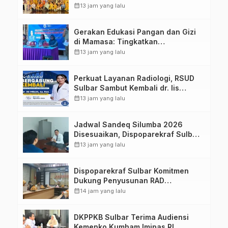
Sulawesi Barat Perkuat Kolaborasi
calendar_month
13 jam yang lalu
Strategis Bersama Sky World TMII
Gerakan Edukasi Pangan dan Gizi
di Mamasa: Tingkatkan
Pengetahuan dan Keterampilan
calendar_month
13 jam yang lalu
Keluarga dalam Pemenuhan Gizi
Perkuat Layanan Radiologi, RSUD
Sulbar Sambut Kembali dr. Iis
Imelda, Sp.Rad
calendar_month
13 jam yang lalu
Jadwal Sandeq Silumba 2026
Disesuaikan, Dispoparekraf Sulbar
Pastikan Persiapan Tetap
calendar_month
13 jam yang lalu
Dimatangkan
Dispoparekraf Sulbar Komitmen
Dukung Penyusunan RAD
TPB/SDGs Sulawesi Barat
calendar_month
14 jam yang lalu
DKPPKB Sulbar Terima Audiensi
Kemenko Kumham Imipas RI,