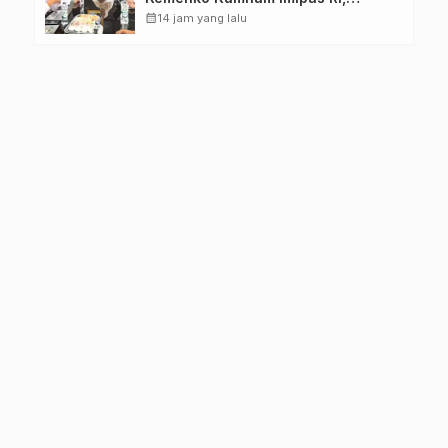
Perkuat Pelayanan Kesehatan bagi
calendar_month
14 jam yang lalu
Kelompok Rentan