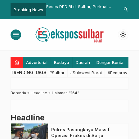
 RI di Sulbar, Perkuat
Kapolda Sulbar Dorong
Abdul Khari
search
Breaking News
Kesehatan Jiwa, Dorong
Pembenahan Infrastruktur Hingga
Prabowo Beli
l dan Berkarakter
Peningkatan Rumkit Bhayangkara
Harga Rp6.5
Hoegeng Imam Santoso
menu
light_mode
home
Advertorial
Budaya
Daerah
Dengar Berita
Eko
TRENDING TAGS
#Sulbar
#Sulawesi Barat
#Pemprov Sulba
Beranda
»
Headline
»
Halaman "164"
Headline
Polres Pasangkayu Massif
Operasi Prokes di Sarjo