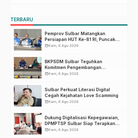
TERBARU
Pemprov Sulbar Matangkan
Persiapan HUT Ke-81 RI, Puncak
Upacara di Lapangan Ahmad
calendar_month
Kam, 6 Agu 2026
Kirang
BKPSDM Sulbar Teguhkan
Komitmen Pengembangan
Kompetensi ASN melalui
calendar_month
Kam, 6 Agu 2026
Penandatanganan Perjanjian
Tugas Belajar 2026
Sulbar Perkuat Literasi Digital
Cegah Kejahatan Love Scamming
calendar_month
Kam, 6 Agu 2026
Dukung Digitalisasi Kepegawaian,
DPMPTSP Sulbar Siap Terapkan
Aplikasi FLEKSI ASN
calendar_month
Kam, 6 Agu 2026