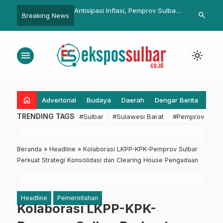
 Inflasi, Pemprov Sulbar
Investasi Rebana, Ridwan Kamil:
Bhabinkamti
search
Breaking News
…
ar Murah: Harga Lebih
Door to Door, Bukan Jaga
pada Calon P
40 Persen dari Pasar
Warung
Bambalomut
menu
light_mode
home
Advertorial
Budaya
Daerah
Dengar Berita
Eko
TRENDING TAGS
#Sulbar
#Sulawesi Barat
#Pemprov Sulba
Beranda
»
Headline
»
Kolaborasi LKPP-KPK-Pemprov Sulbar
Perkuat Strategi Konsolidasi dan Clearing House Pengadaan
Headline
Pemerintahan
Kolaborasi LKPP-KPK-