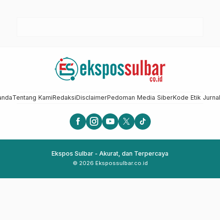
anda
Tentang Kami
Redaksi
Disclaimer
Pedoman Media Siber
Kode Etik Jurnal
Ekspos Sulbar - Akurat, dan Terpercaya
© 2026 Ekspossulbar.co.id