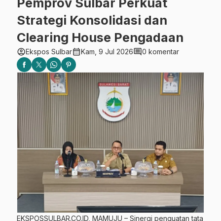
Pemprov Sulbar Perkuat
Strategi Konsolidasi dan
Clearing House Pengadaan
account_circle
calendar_month
comment
Ekspos Sulbar
Kam, 9 Jul 2026
0 komentar
EKSPOSSULBAR.CO.ID, MAMUJU – Sinergi penguatan tata