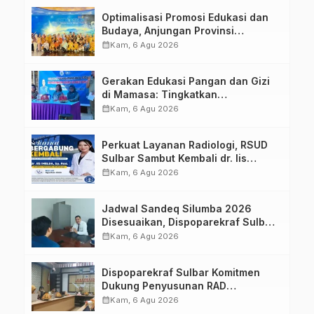
Optimalisasi Promosi Edukasi dan
Budaya, Anjungan Provinsi
Sulawesi Barat Perkuat Kolaborasi
calendar_month
Kam, 6 Agu 2026
Strategis Bersama Sky World TMII
Gerakan Edukasi Pangan dan Gizi
di Mamasa: Tingkatkan
Pengetahuan dan Keterampilan
calendar_month
Kam, 6 Agu 2026
Keluarga dalam Pemenuhan Gizi
Perkuat Layanan Radiologi, RSUD
Sulbar Sambut Kembali dr. Iis
Imelda, Sp.Rad
calendar_month
Kam, 6 Agu 2026
Jadwal Sandeq Silumba 2026
Disesuaikan, Dispoparekraf Sulbar
Pastikan Persiapan Tetap
calendar_month
Kam, 6 Agu 2026
Dimatangkan
Dispoparekraf Sulbar Komitmen
Dukung Penyusunan RAD
TPB/SDGs Sulawesi Barat
calendar_month
Kam, 6 Agu 2026