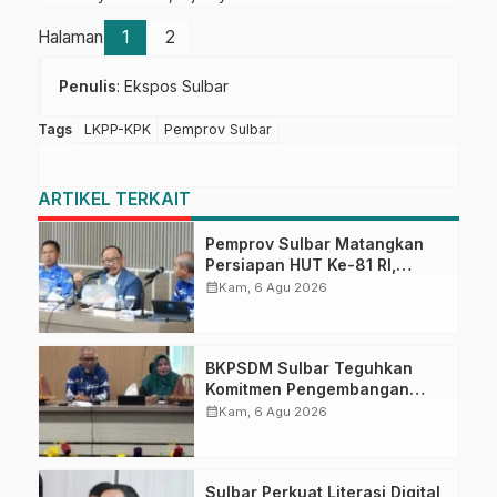
Halaman
1
2
Penulis
: Ekspos Sulbar
Tags
LKPP-KPK
Pemprov Sulbar
ARTIKEL TERKAIT
Pemprov Sulbar Matangkan
Persiapan HUT Ke-81 RI,
Puncak Upacara di Lapangan
calendar_month
Kam, 6 Agu 2026
Ahmad Kirang
BKPSDM Sulbar Teguhkan
Komitmen Pengembangan
Kompetensi ASN melalui
calendar_month
Kam, 6 Agu 2026
Penandatanganan Perjanjian
Tugas Belajar 2026
Sulbar Perkuat Literasi Digital