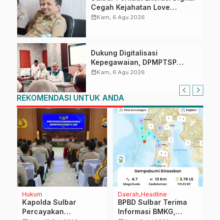
Cegah Kejahatan Love
Scamming
calendar_month
Kam, 6 Agu 2026
Dukung Digitalisasi
Kepegawaian, DPMPTSP
Sulbar Siap Terapkan Aplikasi
calendar_month
Kam, 6 Agu 2026
FLEKSI ASN
REKOMENDASI UNTUK ANDA
Hukum
Daerah
Headline
E
Kapolda Sulbar
BPBD Sulbar Terima
D
Percayakan
Informasi BMKG,
N