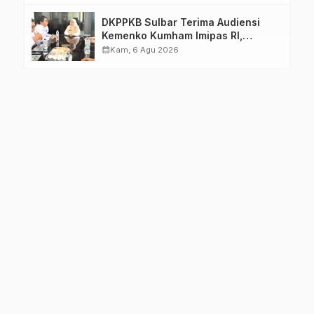
DKPPKB Sulbar Terima Audiensi
Kemenko Kumham Imipas RI,
Perkuat Pelayanan Kesehatan bagi
calendar_month
Kam, 6 Agu 2026
Kelompok Rentan