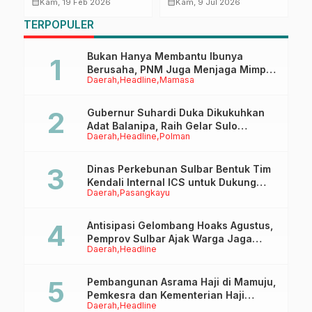
Keamanan kepada
Gempa Magnitudo 4,7
A
calendar_month
calendar_month
calendar_month
Kam, 19 Feb 2026
Kam, 9 Jul 2026
Bhabinkamtibmas,
Guncang Selatan
L
TERPOPULER
Dorong Adaptasi
Polewali Mandar,
P
dengan Generasi Z
Masyarakat Diimbau
S
Tetap Tenang dan
Bukan Hanya Membantu Ibunya
Waspada
Berusaha, PNM Juga Menjaga Mimpi
Daerah
Headline
Mamasa
Anaknya Untuk Menggapai Cita-Cita
Gubernur Suhardi Duka Dikukuhkan
Adat Balanipa, Raih Gelar Sulo
Daerah
Headline
Polman
Tappidena
Dinas Perkebunan Sulbar Bentuk Tim
Kendali Internal ICS untuk Dukung
Daerah
Pasangkayu
Sertifikasi ISPO Pekebun di
Pasangkayu
Antisipasi Gelombang Hoaks Agustus,
Pemprov Sulbar Ajak Warga Jaga
Daerah
Headline
Ruang Digital
Pembangunan Asrama Haji di Mamuju,
Pemkesra dan Kementerian Haji
Daerah
Headline
Sulbar Tinjau Lokasi